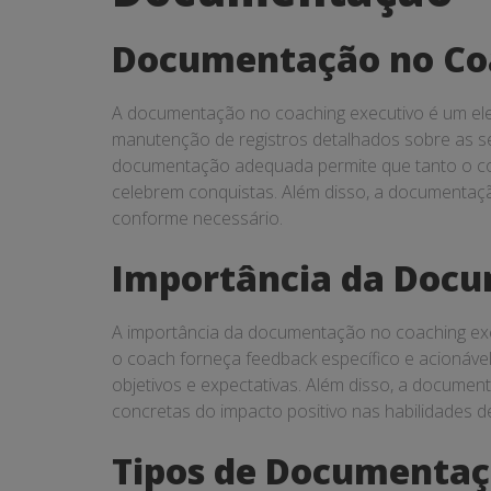
Documentação no Coa
A documentação no coaching executivo é um eleme
manutenção de registros detalhados sobre as se
documentação adequada permite que tanto o co
celebrem conquistas. Além disso, a documentaçã
conforme necessário.
Importância da Docu
A importância da documentação no coaching exe
o coach forneça feedback específico e acionáve
objetivos e expectativas. Além disso, a documen
concretas do impacto positivo nas habilidades 
Tipos de Documentaçã