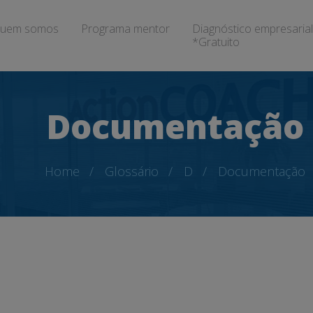
uem somos
Programa mentor
Diagnóstico empresarial
*Gratuito
Documentação
Home
Glossário
D
Documentação