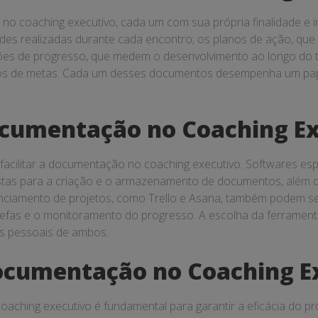
 no coaching executivo, cada um com sua própria finalidade e 
ades realizadas durante cada encontro; os planos de ação, que
iações de progresso, que medem o desenvolvimento ao longo do
stros de metas. Cada um desses documentos desempenha um pap
cumentação no Coaching Ex
 facilitar a documentação no coaching executivo. Softwares e
stas para a criação e o armazenamento de documentos, além 
ciamento de projetos, como Trello e Asana, também podem se
arefas e o monitoramento do progresso. A escolha da ferrame
s pessoais de ambos.
Documentação no Coaching E
aching executivo é fundamental para garantir a eficácia do pr