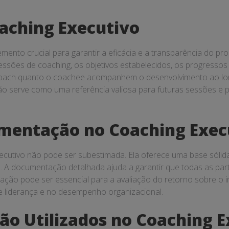
ching Executivo
nto crucial para garantir a eficácia e a transparência do pro
ssões de coaching, os objetivos estabelecidos, os progressos
ach quanto o coachee acompanhem o desenvolvimento ao long
o serve como uma referência valiosa para futuras sessões e po
mentação no Coaching Exec
cutivo não pode ser subestimada. Ela oferece uma base sólid
l. A documentação detalhada ajuda a garantir que todas as par
tação pode ser essencial para a avaliação do retorno sobre o 
de liderança e no desempenho organizacional.
o Utilizados no Coaching E