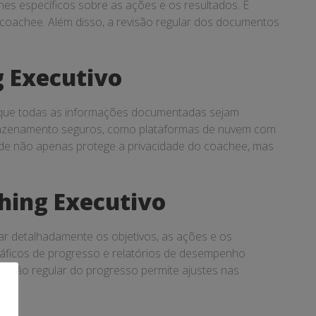
lhes específicos sobre as ações e os resultados. É
coachee. Além disso, a revisão regular dos documentos
 Executivo
r que todas as informações documentadas sejam
armazenamento seguros, como plataformas de nuvem com
dade não apenas protege a privacidade do coachee, mas
hing Executivo
r detalhadamente os objetivos, as ações e os
áficos de progresso e relatórios de desempenho
aliação regular do progresso permite ajustes nas