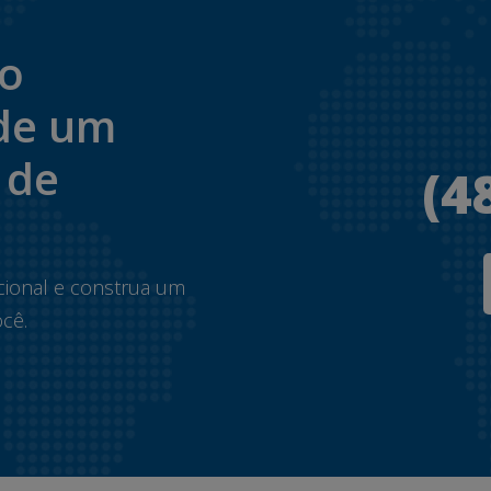
to
de um
 de
(4
.
cional e construa um
cê.