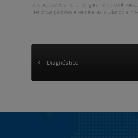
as discussões anteriores, garantindo continuid
identificar padrões e tendências, ajudando a inf
Diagnóstico