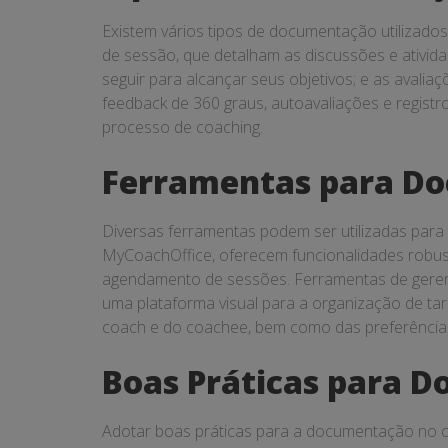
Existem vários tipos de documentação utilizados
de sessão, que detalham as discussões e ativid
seguir para alcançar seus objetivos; e as aval
feedback de 360 graus, autoavaliações e regi
processo de coaching.
Ferramentas para Do
Diversas ferramentas podem ser utilizadas para
MyCoachOffice, oferecem funcionalidades robu
agendamento de sessões. Ferramentas de geren
uma plataforma visual para a organização de t
coach e do coachee, bem como das preferência
Boas Práticas para 
Adotar boas práticas para a documentação no co