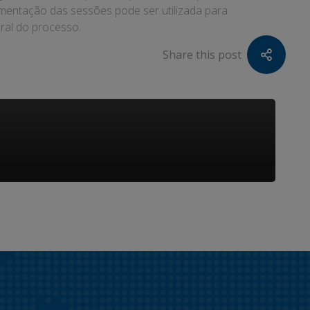
umentação das sessões pode ser utilizada para
eral do processo.
Share this post