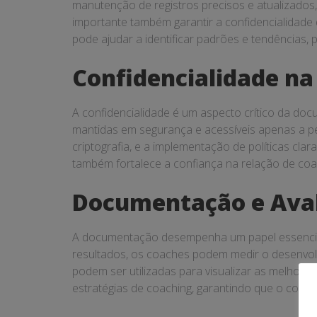
manutenção de registros precisos e atualizados, 
importante também garantir a confidencialidade
pode ajudar a identificar padrões e tendências, 
Confidencialidade n
A confidencialidade é um aspecto crítico da d
mantidas em segurança e acessíveis apenas a p
criptografia, e a implementação de políticas cl
também fortalece a confiança na relação de coa
Documentação e Aval
A documentação desempenha um papel essencial 
resultados, os coaches podem medir o desenvo
podem ser utilizadas para visualizar as melhoria
estratégias de coaching, garantindo que o coac