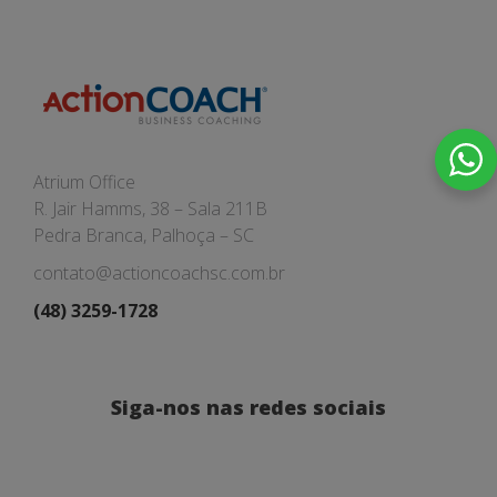
Atrium Office
R. Jair Hamms, 38 – Sala 211B
Pedra Branca, Palhoça – SC
contato@actioncoachsc.com.br
(48) 3259-1728
Siga-nos nas redes sociais