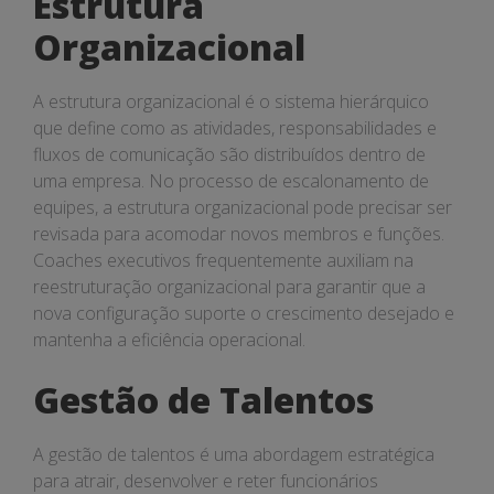
Estrutura
Organizacional
A estrutura organizacional é o sistema hierárquico
que define como as atividades, responsabilidades e
fluxos de comunicação são distribuídos dentro de
uma empresa. No processo de escalonamento de
equipes, a estrutura organizacional pode precisar ser
revisada para acomodar novos membros e funções.
Coaches executivos frequentemente auxiliam na
reestruturação organizacional para garantir que a
nova configuração suporte o crescimento desejado e
mantenha a eficiência operacional.
Gestão de Talentos
A gestão de talentos é uma abordagem estratégica
para atrair, desenvolver e reter funcionários