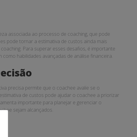
erteza associada ao processo de coaching, que pode
ees pode tornar a estimativa de custos ainda mais
coaching. Para superar esses desafios, é importante
omo habilidades avançadas de análise financeira.
Decisão
va precisa permite que o coachee avalie se o
 estimativa de custos pode ajudar o coachee a priorizar
ramenta importante para planejar e gerenciar o
oachee sejam alcançados.