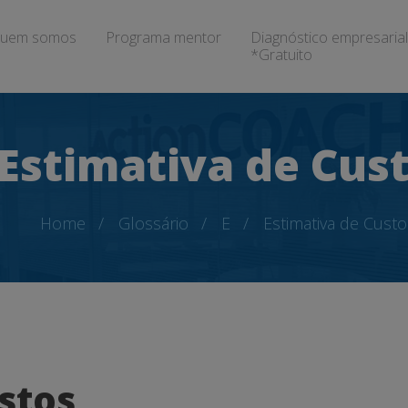
uem somos
Programa mentor
Diagnóstico empresarial
*Gratuito
Estimativa de Cus
Home
Glossário
E
Estimativa de Custo
stos