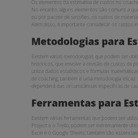
Os elementos da estimativa de custos no coach
No entanto, alguns elementos são comuns a qua
ou por pacote de sessões, os custos de materiai
Além disso, é importante considerar os custos 
Metodologias para Es
Existem várias metodologias que podem ser util
históricos, que envolve a revisão de custos de 
utiliza dados estatísticos e fórmulas matemátic
de coaching, também é uma metodologia eficaz.
dependerá das circunstâncias específicas de ca
Ferramentas para Est
Existem várias ferramentas que podem ser utiliz
Project e o Trello, podem ser extremamente úte
Excel e o Google Sheets, também são essenciais 