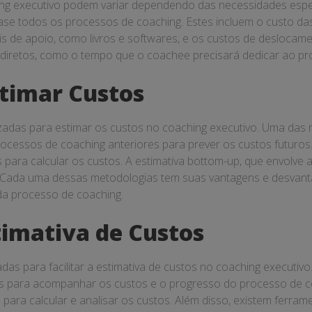
ing executivo podem variar dependendo das necessidades espec
se todos os processos de coaching. Estes incluem o custo da
s de apoio, como livros e softwares, e os custos de deslocam
indiretos, como o tempo que o coachee precisará dedicar ao p
timar Custos
izadas para estimar os custos no coaching executivo. Uma das
processos de coaching anteriores para prever os custos futuros
as para calcular os custos. A estimativa bottom-up, que envol
 Cada uma dessas metodologias tem suas vantagens e desvant
da processo de coaching.
imativa de Custos
adas para facilitar a estimativa de custos no coaching executiv
is para acompanhar os custos e o progresso do processo de co
para calcular e analisar os custos. Além disso, existem ferram