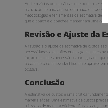
Existem várias boas práticas que podem ser segu
realização de uma análise detalhada de todos os
metodologias e ferramentas de estimativa de cus
que o coach e o coachee mantenham uma comuni
Revisão e Ajuste da 
A revisão e o ajuste da estimativa de custos s
necessidades e desafios que exigem ajustes na e
façam os ajustes necessários para garantir que 
o coach e o coachee identifiquem e aproveitem o
possível.
Conclusão
A estimativa de custos é uma prática fundament
maneira eficaz. Uma estimativa de custos precisa
utilizados de maneira eficiente. Para alcançar u