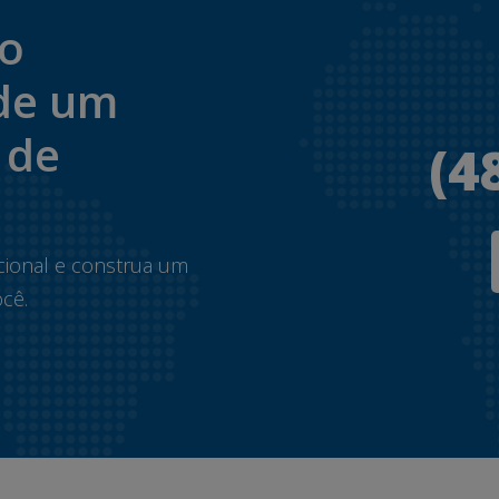
to
de um
 de
(4
.
cional e construa um
cê.