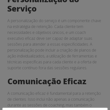
Serviço
A personalização do serviço é um componente chave
na estratégia de retenção. Cada cliente tem
necessidades e objetivos únicos, e um coach
executivo eficaz deve ser capaz de adaptar suas
sessões para atender a essas especificidades. A
personalização pode incluir a criação de planos de
ação individualizados, a utilização de ferramentas e
técnicas específicas para cada cliente e a oferta de
suporte contínuo fora das sessões regulares.
Comunicação Eficaz
A comunicação eficaz é fundamental para a retenção
de clientes. Isso inclui não apenas a comunicação
durante as sessões de coaching, mas também o