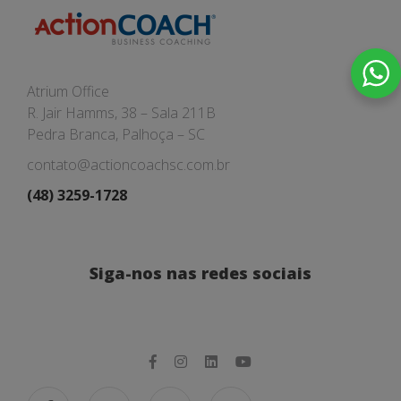
Atrium Office
R. Jair Hamms, 38 – Sala 211B
Pedra Branca, Palhoça – SC
contato@actioncoachsc.com.br
(48) 3259-1728
Siga-nos nas redes sociais