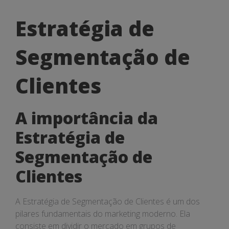
Estratégia
Estratégia de
de
Segmentação de
Segmentação
de
Clientes
Clientes
A importância da
Estratégia de
Segmentação de
Clientes
A Estratégia de Segmentação de Clientes é um dos
pilares fundamentais do marketing moderno. Ela
consiste em dividir o mercado em grupos de