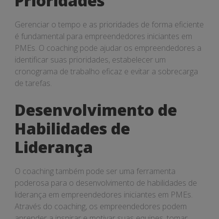
Prioridades
Gerenciar o tempo e as prioridades de forma eficiente
é fundamental para empreendedores iniciantes em
PMEs. O coaching pode ajudar os empreendedores a
identificar suas prioridades, estabelecer um
cronograma de trabalho eficaz e evitar a sobrecarga
de tarefas.
Desenvolvimento de
Habilidades de
Liderança
O coaching também pode ser uma ferramenta
poderosa para o desenvolvimento de habilidades de
liderança em empreendedores iniciantes em PMEs.
Através do coaching, os empreendedores podem
aprender a inspirar e motivar suas equipes, tomar