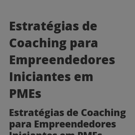
Estratégias
Estratégias de
de
Coaching para
Coaching
para
Empreendedores
Empreendedores
Iniciantes em
Iniciantes
em
PMEs
PMEs
Estratégias de Coaching
para Empreendedores