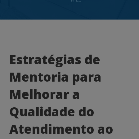
Estratégias
Estratégias de
de
Mentoria para
Mentoria
para
Melhorar a
Melhorar
Qualidade do
a
Qualidade
Atendimento ao
do