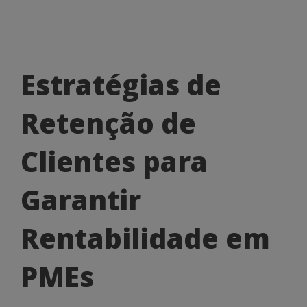
Estratégias
Estratégias de
de
Retenção de
Retenção
de
Clientes para
Clientes
Garantir
para
Garantir
Rentabilidade em
Rentabilidade
PMEs
em