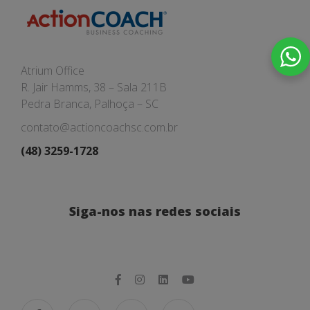
Atrium Office
R. Jair Hamms, 38 – Sala 211B
Pedra Branca, Palhoça – SC
contato@actioncoachsc.com.br
(48) 3259-1728
Siga-nos nas redes sociais