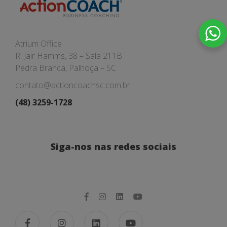
Atrium Office
R. Jair Hamms, 38 – Sala 211B
Pedra Branca, Palhoça – SC
contato@actioncoachsc.com.br
(48) 3259-1728
Siga-nos nas redes sociais