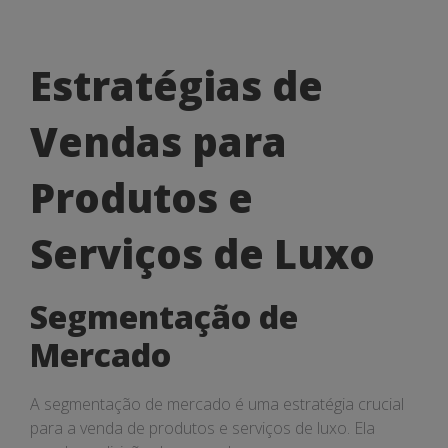
Estratégias
Estratégias de
de
Vendas para
Vendas
para
Produtos e
Produtos
Serviços de Luxo
e
Serviços
Segmentação de
de
Mercado
Luxo
A segmentação de mercado é uma estratégia crucial
para a venda de produtos e serviços de luxo. Ela