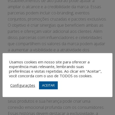
estabelecimentos de alto padrão pode ajudar a
ampliar o alcance e a credibilidade da marca. Essas
parcerias podem incluir co-branding, eventos
conjuntos, promoções cruzadas e pacotes exclusivos.
O objetivo é criar sinergias que beneficiem ambas as
partes e ofereçam valor adicional aos clientes. Além
disso, parcerias com influenciadores e celebridades
que compartilhem os valores da marca podem ajudar
a aumentar a visibilidade e a atratividade dos
produtos.
Usamos cookies em nosso site para oferecer a
experiência mais relevante, lembrando suas
Storytelling
preferências e visitas repetidas. Ao clicar em “Aceitar”,
você concorda com o uso de TODOS os cookies.
O storytelling é uma ferramenta poderosa no
Configurações
ACEITAR
marketing de produtos e serviços de luxo. Contar
histórias envolventes e autênticas sobre a marca,
seus produtos e sua herança pode criar uma
conexão emocional profunda com os consumidores.
Essas histórias devem destacar a exclusividade, a