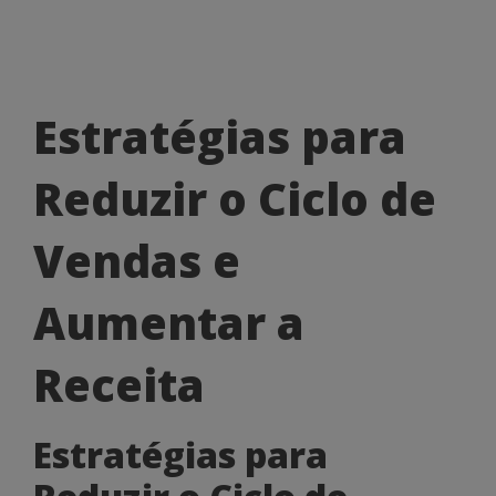
Estratégias
Estratégias para
para
Reduzir o Ciclo de
Reduzir
o
Vendas e
Ciclo
Aumentar a
de
Vendas
Receita
e
Estratégias para
Aumentar