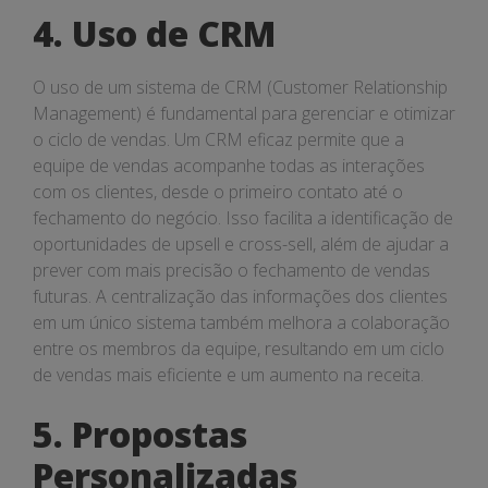
4. Uso de CRM
O uso de um sistema de CRM (Customer Relationship
Management) é fundamental para gerenciar e otimizar
o ciclo de vendas. Um CRM eficaz permite que a
equipe de vendas acompanhe todas as interações
com os clientes, desde o primeiro contato até o
fechamento do negócio. Isso facilita a identificação de
oportunidades de upsell e cross-sell, além de ajudar a
prever com mais precisão o fechamento de vendas
futuras. A centralização das informações dos clientes
em um único sistema também melhora a colaboração
entre os membros da equipe, resultando em um ciclo
de vendas mais eficiente e um aumento na receita.
5. Propostas
Personalizadas