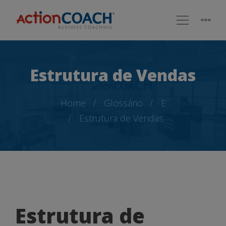
Estrutura de Vendas
Home
Glossário
E
Estrutura de Vendas
Estrutura
Estrutura de