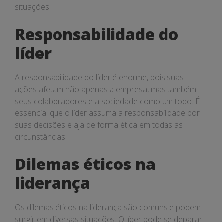
situações.
Responsabilidade do
líder
A responsabilidade do líder é enorme, pois suas
ações afetam não apenas a empresa, mas também
seus colaboradores e a sociedade como um todo. É
essencial que o líder assuma a responsabilidade por
suas decisões e aja de forma ética em todas as
circunstâncias.
Dilemas éticos na
liderança
Os dilemas éticos na liderança são comuns e podem
surgir em diversas situações. O líder pode se deparar