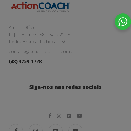
Atrium Office
R. Jair Hamms, 38 – Sala 211B
Pedra Branca, Palhoça – SC
contato@actioncoachsc.com.br
(48) 3259-1728
Siga-nos nas redes sociais