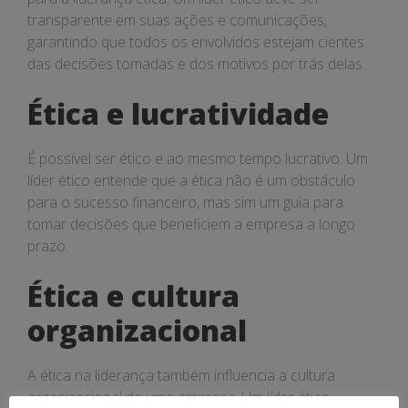
transparente em suas ações e comunicações,
garantindo que todos os envolvidos estejam cientes
das decisões tomadas e dos motivos por trás delas.
Ética e lucratividade
É possível ser ético e ao mesmo tempo lucrativo. Um
líder ético entende que a ética não é um obstáculo
para o sucesso financeiro, mas sim um guia para
tomar decisões que beneficiem a empresa a longo
prazo.
Ética e cultura
organizacional
A ética na liderança também influencia a cultura
organizacional de uma empresa. Um líder ético