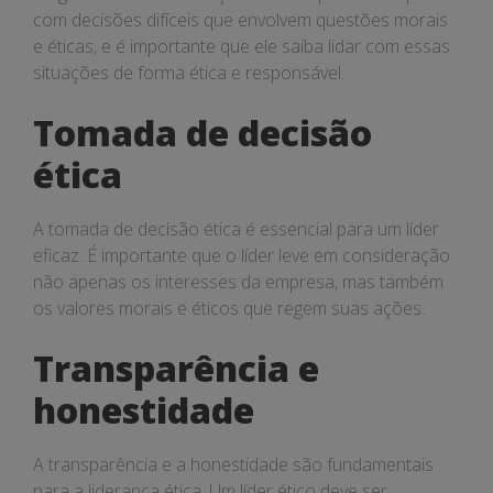
com decisões difíceis que envolvem questões morais
e éticas, e é importante que ele saiba lidar com essas
situações de forma ética e responsável.
Tomada de decisão
ética
A tomada de decisão ética é essencial para um líder
eficaz. É importante que o líder leve em consideração
não apenas os interesses da empresa, mas também
os valores morais e éticos que regem suas ações.
Transparência e
honestidade
A transparência e a honestidade são fundamentais
para a liderança ética. Um líder ético deve ser