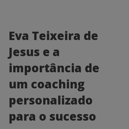
Eva
Eva Teixeira de
Teixeira
Jesus e a
de
Jesus
importância de
e
um coaching
a
importância
personalizado
de
para o sucesso
um