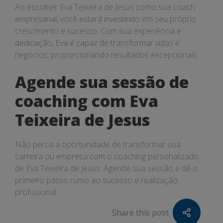
Ao escolher Eva Teixeira de Jesus como sua coach
empresarial, você estará investindo em seu próprio
crescimento e sucesso. Com sua experiência e
dedicação, Eva é capaz de transformar vidas e
negócios, proporcionando resultados excepcionais.
Agende sua sessão de
coaching com Eva
Teixeira de Jesus
Não perca a oportunidade de transformar sua
carreira ou empresa com o coaching personalizado
de Eva Teixeira de Jesus. Agende sua sessão e dê o
primeiro passo rumo ao sucesso e realização
profissional.
Share this post