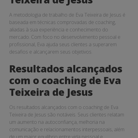
A metodologia de trabalho de Eva Teixeira de Jesus é
baseada em técnicas comprovadas de coaching,
aliadas à sua experiência e conhecimento do
mercado. Com foco no desenvolvimento pessoal e
profissional, Eva ajuda seus clientes a superarem
desafios e alcançarem seus objetivos.
Resultados alcançados
com o coaching de Eva
Teixeira de Jesus
Os resultados alcançados com o coaching de Eva
Teixeira de Jesus são notáveis. Seus clientes relatam
um aumento na autoconfiança, melhoria na
comunicação e relacionamentos interpessoais, além
de um maior equilíbrio entre vida pessoal e