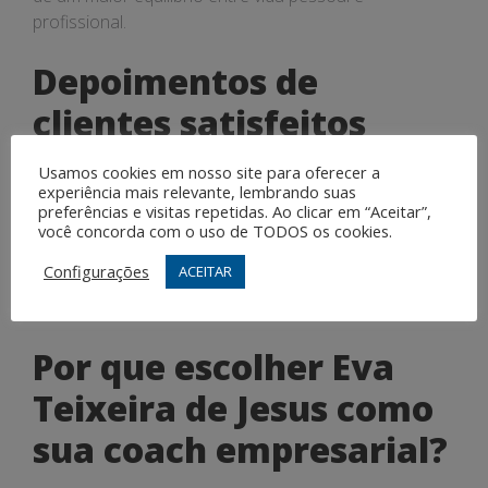
profissional.
Depoimentos de
clientes satisfeitos
Usamos cookies em nosso site para oferecer a
Clientes que passaram pelo coaching de Eva Teixeira
experiência mais relevante, lembrando suas
de Jesus destacam sua capacidade de inspirar e
preferências e visitas repetidas. Ao clicar em “Aceitar”,
motivar, além de sua abordagem personalizada e
você concorda com o uso de TODOS os cookies.
focada no sucesso. Os depoimentos positivos
Configurações
ACEITAR
reforçam a eficácia do trabalho de Eva como coach
empresarial.
Por que escolher Eva
Teixeira de Jesus como
sua coach empresarial?