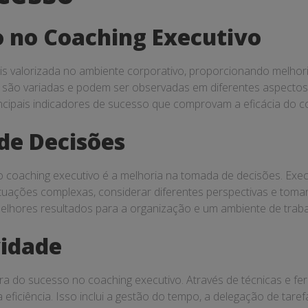
o no Coaching Executivo
s valorizada no ambiente corporativo, proporcionando melhoria
 são variadas e podem ser observadas em diferentes aspectos
ncipais indicadores de sucesso que comprovam a eficácia do co
de Decisões
o coaching executivo é a melhoria na tomada de decisões. Exe
situações complexas, considerar diferentes perspectivas e toma
lhores resultados para a organização e um ambiente de trabal
idade
ra do sucesso no coaching executivo. Através de técnicas e fe
 eficiência. Isso inclui a gestão do tempo, a delegação de tare