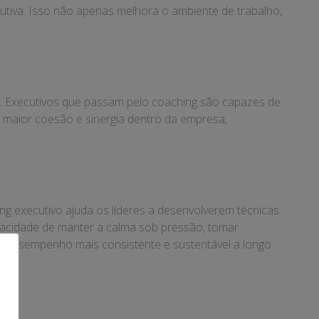
rutiva. Isso não apenas melhora o ambiente de trabalho,
o. Executivos que passam pelo coaching são capazes de
a maior coesão e sinergia dentro da empresa,
ing executivo ajuda os líderes a desenvolverem técnicas
pacidade de manter a calma sob pressão, tomar
m desempenho mais consistente e sustentável a longo