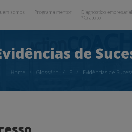
uem somos
Programa mentor
Diagnóstico empresarial
*Gratuito
Evidências de Suce
Home
Glossário
E
Evidências de Suces
cesso