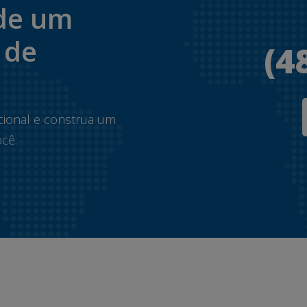
de um
 de
(4
.
cional e construa um
cê.