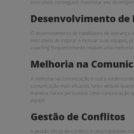
executivos conseguem maximizar seu desempenho
Desenvolvimento de 
O desenvolvimento de habilidades de liderança 
executivos de inspirar e motivar suas equipes, 
coaching frequentemente relatam uma melhoria si
Melhoria na Comuni
A melhoria na comunicação é outra evidência de
comunicação mais eficazes, tanto verbais quanto 
maneira clara e persuasiva. Uma comunicação a
equipe.
Gestão de Conflitos
A gestão eficaz de conflitos é uma habilidade c