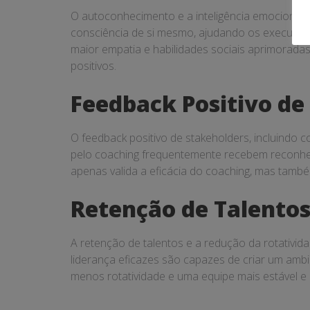
O autoconhecimento e a inteligência emocional
consciência de si mesmo, ajudando os executiv
maior empatia e habilidades sociais aprimoradas
positivos.
Feedback Positivo de
O feedback positivo de stakeholders, incluindo 
pelo coaching frequentemente recebem reconhec
apenas valida a eficácia do coaching, mas també
Retenção de Talentos
A retenção de talentos e a redução da rotativi
liderança eficazes são capazes de criar um ambi
menos rotatividade e uma equipe mais estável e 