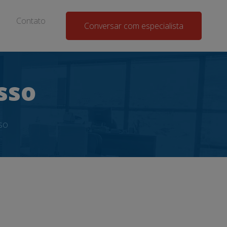
Contato
Conversar com especialista
sso
so