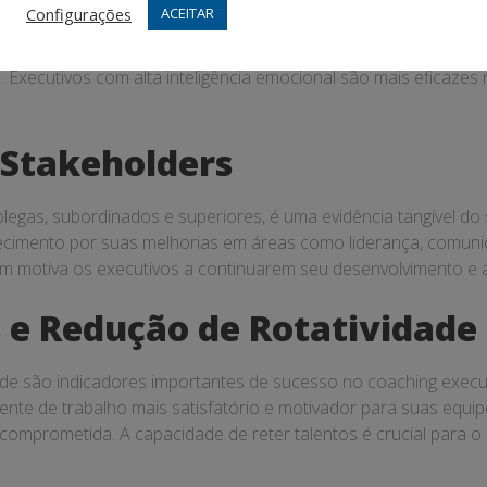
Configurações
ACEITAR
 são aspectos fundamentais do desenvolvimento pessoal e prof
os a reconhecerem suas forças e áreas de melhoria. Evidênci
. Executivos com alta inteligência emocional são mais eficaze
 Stakeholders
colegas, subordinados e superiores, é uma evidência tangível 
imento por suas melhorias em áreas como liderança, comunica
m motiva os executivos a continuarem seu desenvolvimento e a 
 e Redução de Rotatividade
dade são indicadores importantes de sucesso no coaching execu
ente de trabalho mais satisfatório e motivador para suas equip
comprometida. A capacidade de reter talentos é crucial para 