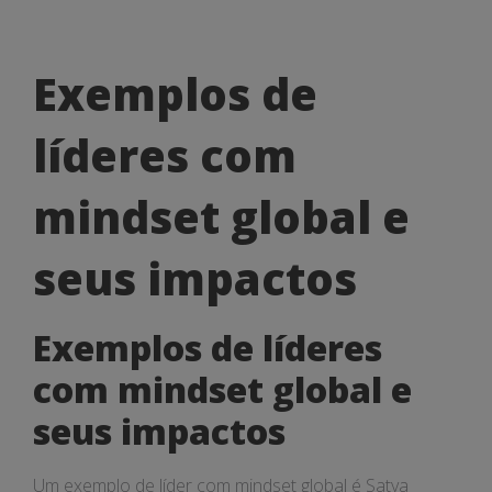
Exemplos
Exemplos de
de
líderes com
líderes
com
mindset global e
mindset
seus impactos
global
e
Exemplos de líderes
seus
com mindset global e
impactos
seus impactos
Um exemplo de líder com mindset global é Satya