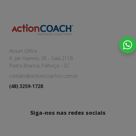
Atrium Office
R. Jair Hamms, 38 – Sala 211B
Pedra Branca, Palhoça – SC
contato@actioncoachsc.com.br
(48) 3259-1728
Siga-nos nas redes sociais