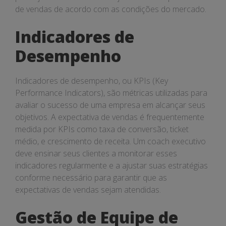
de vendas de acordo com as condições do mercado.
Indicadores de
Desempenho
Indicadores de desempenho, ou KPIs (Key
Performance Indicators), são métricas utilizadas para
avaliar o sucesso de uma empresa em alcançar seus
objetivos. A expectativa de vendas é frequentemente
medida por KPIs como taxa de conversão, ticket
médio, e crescimento de receita. Um coach executivo
deve ensinar seus clientes a monitorar esses
indicadores regularmente e a ajustar suas estratégias
conforme necessário para garantir que as
expectativas de vendas sejam atendidas.
Gestão de Equipe de