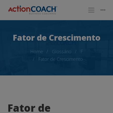
Fator de Crescimento
Home
Glossário
F
Fator de Crescimento
Fator
Fator de