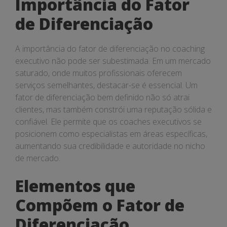
Importância do Fator
de Diferenciação
A importância do fator de diferenciação no coaching
executivo não pode ser subestimada. Em um mercado
saturado, onde muitos profissionais oferecem
serviços semelhantes, destacar-se é essencial. Um
fator de diferenciação bem definido não só atrai
clientes, mas também constrói uma reputação sólida e
confiável. Ele permite que os coaches executivos se
posicionem como especialistas em áreas específicas,
aumentando sua credibilidade e autoridade no nicho
de mercado.
Elementos que
Compõem o Fator de
Diferenciação