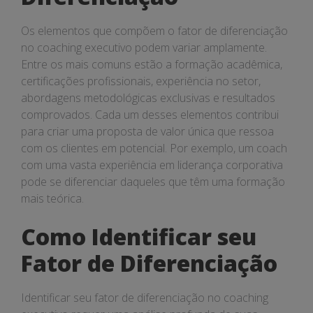
Os elementos que compõem o fator de diferenciação
no coaching executivo podem variar amplamente.
Entre os mais comuns estão a formação acadêmica,
certificações profissionais, experiência no setor,
abordagens metodológicas exclusivas e resultados
comprovados. Cada um desses elementos contribui
para criar uma proposta de valor única que ressoa
com os clientes em potencial. Por exemplo, um coach
com uma vasta experiência em liderança corporativa
pode se diferenciar daqueles que têm uma formação
mais teórica.
Como Identificar seu
Fator de Diferenciação
Identificar seu fator de diferenciação no coaching