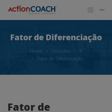
Fator de Diferenciação
Home
Glossário
F
Fator de Diferenciação
Fator
Fator de