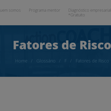
uem somos
Programa mentor
Diagnóstico empresarial
*Gratuito
Fatores de Risc
Home
Glossário
F
Fatores de Risco