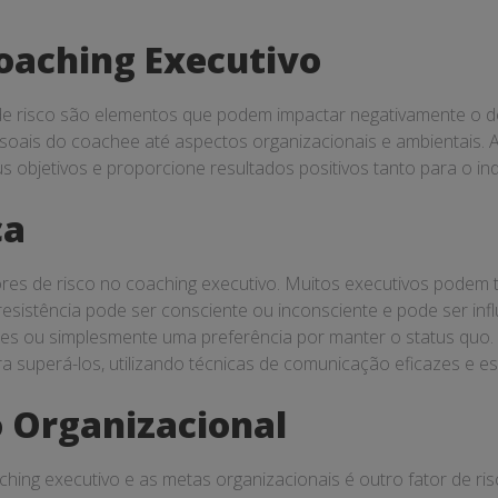
Coaching Executivo
de risco são elementos que podem impactar negativamente o de
ais do coachee até aspectos organizacionais e ambientais. A i
us objetivos e proporcione resultados positivos tanto para o i
ça
ores de risco no coaching executivo. Muitos executivos podem 
esistência pode ser consciente ou inconsciente e pode ser in
es ou simplesmente uma preferência por manter o status quo. O
ra superá-los, utilizando técnicas de comunicação eficazes e e
 Organizacional
ching executivo e as metas organizacionais é outro fator de ris