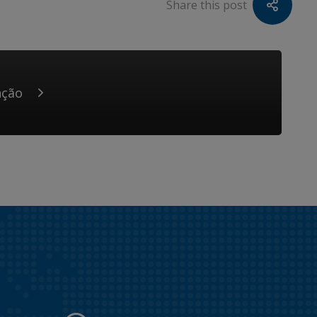
Share this post
nção