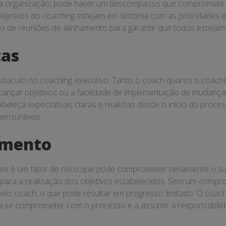
 da organização, pode haver um descompasso que compromete a 
bjetivos do coaching estejam em sintonia com as prioridades e
ção de reuniões de alinhamento para garantir que todos esteja
tas
bstáculo no coaching executivo. Tanto o coach quanto o coach
cançar objetivos ou a facilidade de implementação de mudança
beleça expectativas claras e realistas desde o início do proc
mensuráveis.
imento
hee é um fator de risco que pode comprometer seriamente o s
para a realização dos objetivos estabelecidos. Sem um compr
pelo coach, o que pode resultar em progresso limitado. O coa
 a se comprometer com o processo e a assumir a responsabili