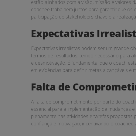
estão alinhados com a visão, missão e valores
coachee trabalhem juntos para garantir que os o
participação de stakeholders chave e a realiza
Expectativas Irrealis
Expectativas irrealistas podem ser um grande o
termos de resultados, tempo necessário para al
e desmotivação. É fundamental que o coach esta
em evidências para definir metas alcançáveis e 
Falta de Compromet
A falta de comprometimento por parte do coac
essencial para a implementação de mudanças e 
plenamente nas atividades e tarefas propostas 
confiança e motivação, incentivando o coachee