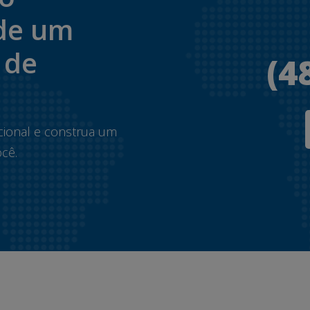
de um
 de
(4
.
cional e construa um
cê.