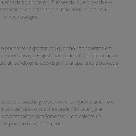
eficácia do processo. É essencial que o coach e o
stratégicas da organização. Isso pode envolver a
m na mesma página.
ee podem ter expectativas que não são realistas em
s. Expectativas desajustadas podem levar à frustração
esso, utilizando uma abordagem transparente e baseada
ucesso do coaching executivo. O comprometimento é
omisso genuíno, o coachee pode não se engajar
ch deve trabalhar para fomentar um ambiente de
dade por seu desenvolvimento.