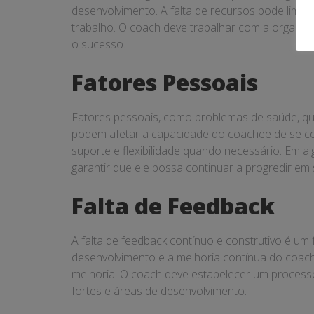
desenvolvimento. A falta de recursos pode limi
trabalho. O coach deve trabalhar com a organiz
o sucesso.
Fatores Pessoais
Fatores pessoais, como problemas de saúde, que
podem afetar a capacidade do coachee de se con
suporte e flexibilidade quando necessário. Em 
garantir que ele possa continuar a progredir em
Falta de Feedback
A falta de feedback contínuo e construtivo é u
desenvolvimento e a melhoria contínua do coac
melhoria. O coach deve estabelecer um processo 
fortes e áreas de desenvolvimento.