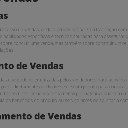
as
ocesso de vendas, onde o vendedor finaliza a transação com o
ge habilidades específicas e técnicas apuradas para assegurar qu
sobre concluir uma venda, mas também sobre construir um re
dações.
nto de Vendas
das que podem ser utilizadas pelos vendedores para aumentar
unta diretamente ao cliente se ele está pronto para comprar, 
utras técnicas incluem o fechamento por urgência, que cria um
a os benefícios do produto ou serviço antes de solicitar a co
amento de Vendas