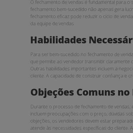
O fechamento de vendas é fundamental para o s
fechamento bem-sucedido não apenas gera lucro 
fechamento eficaz pode reduzir o ciclo de vend
da equipe de vendas.
Habilidades Necessá
Para ser bem-sucedido no fechamento de vendas,
que permite ao vendedor transmitir claramente o
Outras habilidades importantes incluem a negoc
cliente. A capacidade de construir confiança e 
Objeções Comuns no
Durante o processo de fechamento de vendas, é
incluem preocupações com o preço, dúvidas sobr
objeções, os vendedores devem estar preparado
atende às necessidades específicas do cliente. 