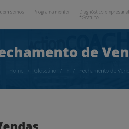
uem somos
Programa mentor
Diagnóstico empresarial
*Gratuito
echamento de Ve
Home
Glossário
F
Fechamento de Ven
Vendas