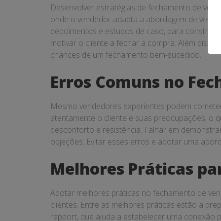
Desenvolver estratégias de fechamento de venda
onde o vendedor adapta a abordagem de vendas à
depoimentos e estudos de caso, para construir 
motivar o cliente a fechar a compra. Além diss
chances de um fechamento bem-sucedido.
Erros Comuns no Fec
Mesmo vendedores experientes podem cometer 
atentamente o cliente e suas preocupações, o q
desconforto e resistência. Falhar em demonstra
objeções. Evitar esses erros e adotar uma abo
Melhores Práticas p
Adotar melhores práticas no fechamento de ven
clientes. Entre as melhores práticas estão a pr
rapport, que ajuda a estabelecer uma conexão p