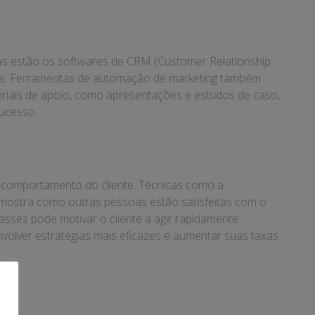
as estão os softwares de CRM (Customer Relationship
as. Ferramentas de automação de marketing também
teriais de apoio, como apresentações e estudos de caso,
ucesso.
o comportamento do cliente. Técnicas como a
ue mostra como outras pessoas estão satisfeitas com o
assez pode motivar o cliente a agir rapidamente.
olver estratégias mais eficazes e aumentar suas taxas