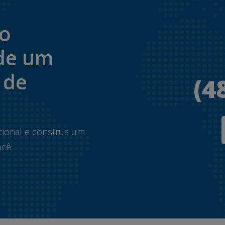
to
de um
 de
(4
.
cional e construa um
cê.