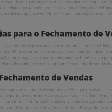
ucesso de qualquer negócio, pois é o momento em que o esfor
imediato, mas também pode levar a um aumento na fidelidade d
as, permitindo que os vendedores fechem mais negócios em me
rias para o Fechamento de 
 os vendedores precisam desenvolver uma série de habilidades
s benefícios do produto ou serviço, e a empatia, que ajuda a 
iação, para chegar a um acordo mutuamente benéfico, e a persi
credibilidade também é crucial para um fechamento de vendas b
 Fechamento de Vendas
 comum que os clientes levantem objeções que precisam ser 
e a qualidade do produto ou serviço, e a necessidade de mai
s para fornecer informações adicionais, oferecer garantias o
A habilidade de lidar com objeções de forma eficaz pode fazer 