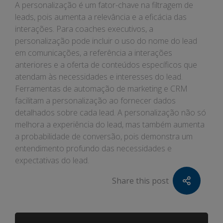
A personalização é um fator-chave na filtragem de
leads, pois aumenta a relevância e a eficácia das
interações. Para coaches executivos, a
personalização pode incluir o uso do nome do lead
em comunicações, a referência a interações
anteriores e a oferta de conteúdos específicos que
atendam às necessidades e interesses do lead.
Ferramentas de automação de marketing e CRM
facilitam a personalização ao fornecer dados
detalhados sobre cada lead. A personalização não só
melhora a experiência do lead, mas também aumenta
a probabilidade de conversão, pois demonstra um
entendimento profundo das necessidades e
expectativas do lead.
Share this post