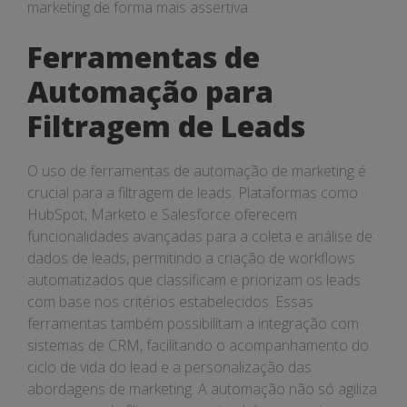
marketing de forma mais assertiva.
Ferramentas de
Automação para
Filtragem de Leads
O uso de ferramentas de automação de marketing é
crucial para a filtragem de leads. Plataformas como
HubSpot, Marketo e Salesforce oferecem
funcionalidades avançadas para a coleta e análise de
dados de leads, permitindo a criação de workflows
automatizados que classificam e priorizam os leads
com base nos critérios estabelecidos. Essas
ferramentas também possibilitam a integração com
sistemas de CRM, facilitando o acompanhamento do
ciclo de vida do lead e a personalização das
abordagens de marketing. A automação não só agiliza