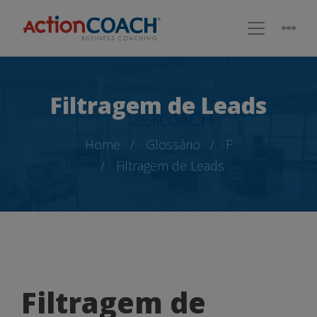
Filtragem de Leads
Home
Glossário
F
Filtragem de Leads
Filtragem
Filtragem de