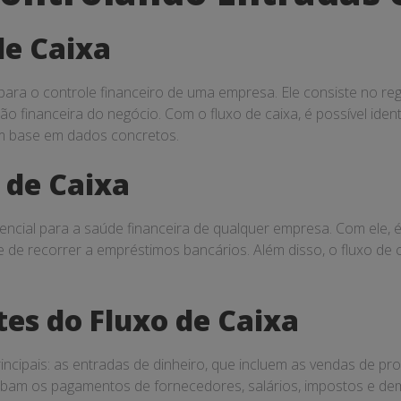
de Caixa
para o controle financeiro de uma empresa. Ele consiste no re
ão financeira do negócio. Com o fluxo de caixa, é possível identi
om base em dados concretos.
 de Caixa
sencial para a saúde financeira de qualquer empresa. Com ele, é
de recorrer a empréstimos bancários. Além disso, o fluxo de ca
es do Fluxo de Caixa
principais: as entradas de dinheiro, que incluem as vendas de 
lobam os pagamentos de fornecedores, salários, impostos e dem