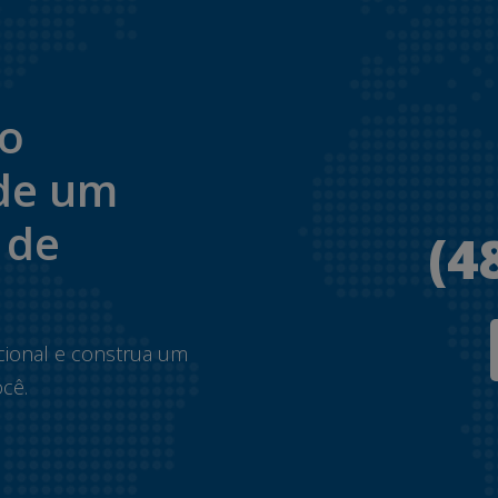
to
de um
 de
(4
.
cional e construa um
cê.