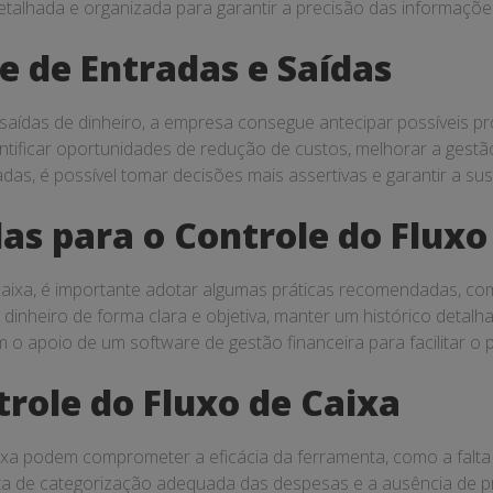
talhada e organizada para garantir a precisão das informaçõe
e de Entradas e Saídas
saídas de dinheiro, a empresa consegue antecipar possíveis p
identificar oportunidades de redução de custos, melhorar a ges
das, é possível tomar decisões mais assertivas e garantir a sus
s para o Controle do Fluxo
e caixa, é importante adotar algumas práticas recomendadas, c
 dinheiro de forma clara e objetiva, manter um histórico detalh
m o apoio de um software de gestão financeira para facilitar o
role do Fluxo de Caixa
ixa podem comprometer a eficácia da ferramenta, como a falta 
lta de categorização adequada das despesas e a ausência de pr