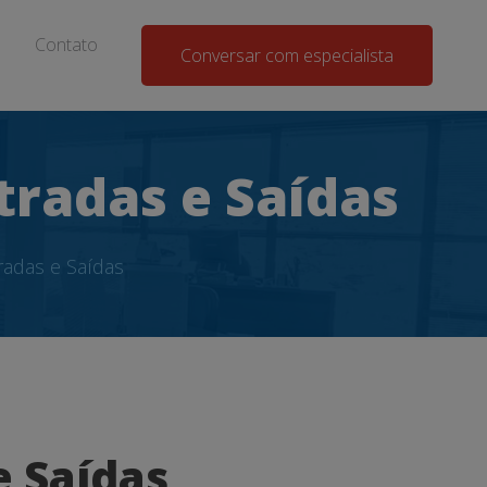
Contato
Conversar com especialista
tradas e Saídas
radas e Saídas
e Saídas