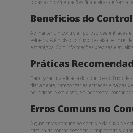
todas as movimentações financeiras de forma de
Benefícios do Control
Ao manter um controle rigoroso das entradas e 
evitá-los. Além disso, o fluxo de caixa permite 
estratégica. Com informações precisas e atualiza
Práticas Recomendada
Para garantir a eficácia do controle do fluxo d
diariamente, categorizar as entradas e saídas de
periódicas. Além disso, é fundamental contar co
Erros Comuns no Cont
Alguns erros comuns no controle do fluxo de ca
mistura de contas pessoais e empresariais, a fa