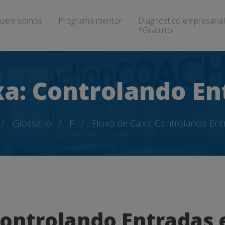
uem somos
Programa mentor
Diagnóstico empresarial
*Gratuito
xa: Controlando En
Glossário
F
Fluxo de Caixa: Controlando Ent
Controlando Entradas 