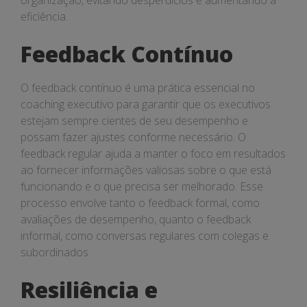
organização, evitando desperdícios e aumentando a
eficiência.
Feedback Contínuo
O feedback contínuo é uma prática essencial no
coaching executivo para garantir que os executivos
estejam sempre cientes de seu desempenho e
possam fazer ajustes conforme necessário. O
feedback regular ajuda a manter o foco em resultados
ao fornecer informações valiosas sobre o que está
funcionando e o que precisa ser melhorado. Esse
processo envolve tanto o feedback formal, como
avaliações de desempenho, quanto o feedback
informal, como conversas regulares com colegas e
subordinados.
Resiliência e