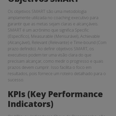
Os objetivos SMART são uma metodologia
amplamente utilizada no coaching executivo para
garantir que as metas sejam claras e alcançáveis.
SMART é um acrônimo que significa Specific
(Específico), Measurable (Mensurável), Achievable
(Alcançável), Relevant (Relevante) e Time-bound (Com
prazo definido). Ao definir objetivos SMART, os
executivos podem ter uma visão clara do que
precisam alcançar, como medir o progresso e quais
prazos devem cumprir. Isso facilita o foco em
resultados, pois fornece um roteiro detalhado para o
sucesso.
KPIs (Key Performance
Indicators)