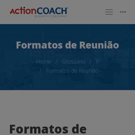
Formatos de Reunião
Home
Glossário
F
Formatos de Reunião
Formatos
Formatos de