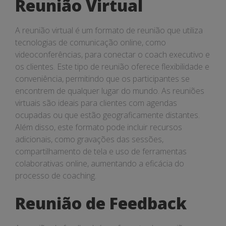
Reunião Virtual
A reunião virtual é um formato de reunião que utiliza
tecnologias de comunicação online, como
videoconferências, para conectar o coach executivo e
os clientes. Este tipo de reunião oferece flexibilidade e
conveniência, permitindo que os participantes se
encontrem de qualquer lugar do mundo. As reuniões
virtuais são ideais para clientes com agendas
ocupadas ou que estão geograficamente distantes.
Além disso, este formato pode incluir recursos
adicionais, como gravações das sessões,
compartilhamento de tela e uso de ferramentas
colaborativas online, aumentando a eficácia do
processo de coaching.
Reunião de Feedback