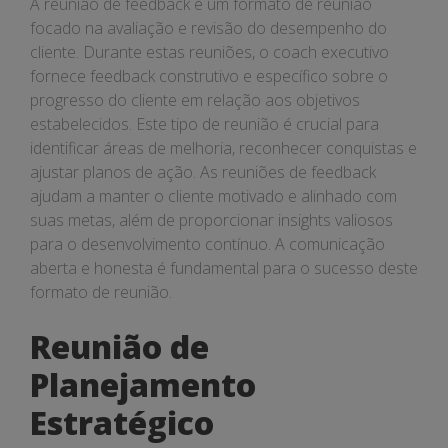
A reunião de feedback é um formato de reunião
focado na avaliação e revisão do desempenho do
cliente. Durante estas reuniões, o coach executivo
fornece feedback construtivo e específico sobre o
progresso do cliente em relação aos objetivos
estabelecidos. Este tipo de reunião é crucial para
identificar áreas de melhoria, reconhecer conquistas e
ajustar planos de ação. As reuniões de feedback
ajudam a manter o cliente motivado e alinhado com
suas metas, além de proporcionar insights valiosos
para o desenvolvimento contínuo. A comunicação
aberta e honesta é fundamental para o sucesso deste
formato de reunião.
Reunião de
Planejamento
Estratégico