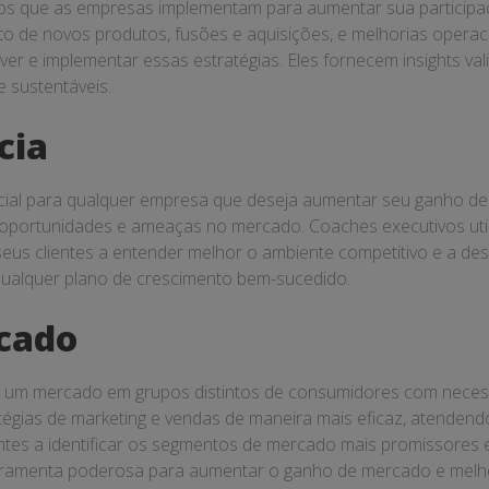
dos que as empresas implementam para aumentar sua participaç
o de novos produtos, fusões e aquisições, e melhorias opera
lver e implementar essas estratégias. Eles fornecem insights va
e sustentáveis.
cia
cial para qualquer empresa que deseja aumentar seu ganho de 
oportunidades e ameaças no mercado. Coaches executivos util
eus clientes a entender melhor o ambiente competitivo e a dese
ualquer plano de crescimento bem-sucedido.
cado
ir um mercado em grupos distintos de consumidores com neces
égias de marketing e vendas de maneira mais eficaz, atendend
tes a identificar os segmentos de mercado mais promissores e
amenta poderosa para aumentar o ganho de mercado e melhora