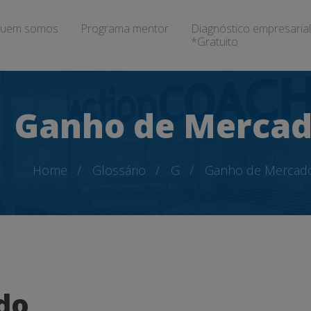
uem somos
Programa mentor
Diagnóstico empresarial
*Gratuito
Ganho de Merca
Home
Glossário
G
Ganho de Mercad
do