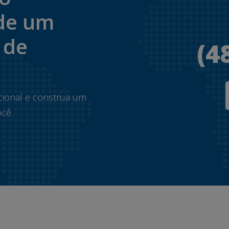
de um
 de
(4
.
cional e construa um
cê.