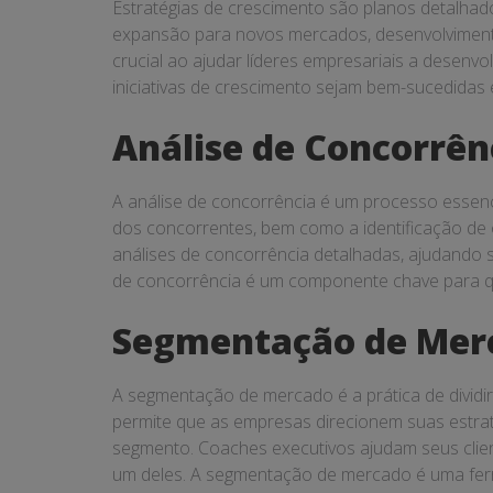
Estratégias de crescimento são planos detalha
expansão para novos mercados, desenvolviment
crucial ao ajudar líderes empresariais a desenvo
iniciativas de crescimento sejam bem-sucedidas 
Análise de Concorrên
A análise de concorrência é um processo essen
dos concorrentes, bem como a identificação de 
análises de concorrência detalhadas, ajudando s
de concorrência é um componente chave para q
Segmentação de Mer
A segmentação de mercado é a prática de divid
permite que as empresas direcionem suas estrat
segmento. Coaches executivos ajudam seus clien
um deles. A segmentação de mercado é uma ferr