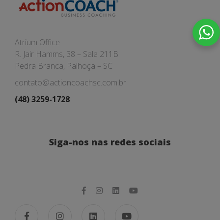
Atrium Office
R. Jair Hamms, 38 – Sala 211B
Pedra Branca, Palhoça – SC
contato@actioncoachsc.com.br
(48) 3259-1728
Siga-nos nas redes sociais