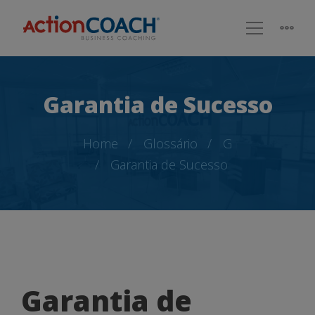
Garantia de Sucesso
Home
Glossário
G
Garantia de Sucesso
Garantia
Garantia de