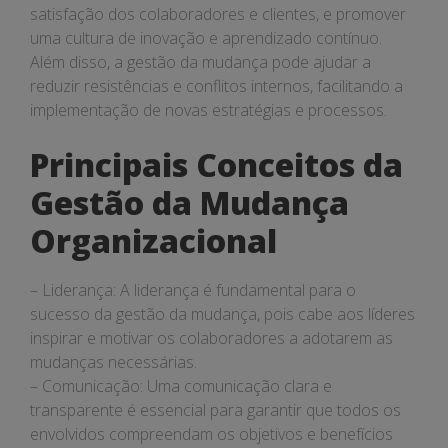
satisfação dos colaboradores e clientes, e promover
uma cultura de inovação e aprendizado contínuo.
Além disso, a gestão da mudança pode ajudar a
reduzir resistências e conflitos internos, facilitando a
implementação de novas estratégias e processos.
Principais Conceitos da
Gestão da Mudança
Organizacional
– Liderança: A liderança é fundamental para o
sucesso da gestão da mudança, pois cabe aos líderes
inspirar e motivar os colaboradores a adotarem as
mudanças necessárias.
– Comunicação: Uma comunicação clara e
transparente é essencial para garantir que todos os
envolvidos compreendam os objetivos e benefícios