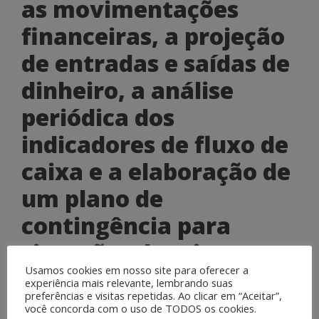
as movimentações
financeiras, a projeção
de entradas e saídas de
dinheiro, a análise
periódica dos
indicadores de fluxo de
caixa e a elaboração de
um plano de
contingência para
situações de crise.
Usamos cookies em nosso site para oferecer a
experiência mais relevante, lembrando suas
Software de Gestão de
preferências e visitas repetidas. Ao clicar em “Aceitar”,
você concorda com o uso de TODOS os cookies.