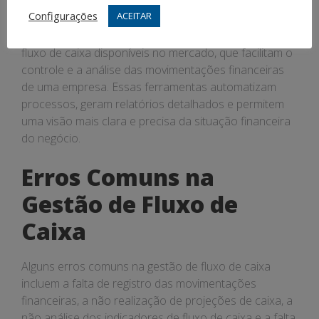
Fluxo de Caixa
Configurações
ACEITAR
Atualmente, existem diversos softwares de gestão de
fluxo de caixa disponíveis no mercado, que facilitam o
controle e a análise das movimentações financeiras
de uma empresa. Essas ferramentas automatizam
processos, geram relatórios detalhados e permitem
uma visão mais clara e precisa da situação financeira
do negócio.
Erros Comuns na
Gestão de Fluxo de
Caixa
Alguns erros comuns na gestão de fluxo de caixa
incluem a falta de registro das movimentações
financeiras, a não realização de projeções de caixa, a
não análise dos indicadores de fluxo de caixa e a falta