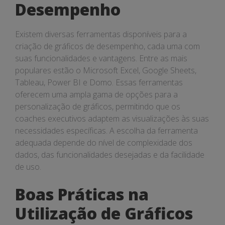
Desempenho
Existem diversas ferramentas disponíveis para a
criação de gráficos de desempenho, cada uma com
suas funcionalidades e vantagens. Entre as mais
populares estão o Microsoft Excel, Google Sheets,
Tableau, Power BI e Domo. Essas ferramentas
oferecem uma ampla gama de opções para a
personalização de gráficos, permitindo que os
coaches executivos adaptem as visualizações às suas
necessidades específicas. A escolha da ferramenta
adequada depende do nível de complexidade dos
dados, das funcionalidades desejadas e da facilidade
de uso.
Boas Práticas na
Utilização de Gráficos