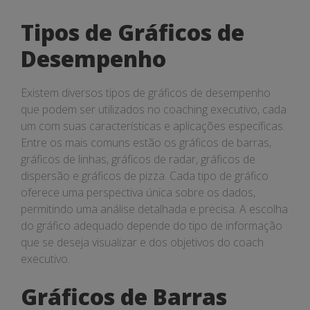
Tipos de Gráficos de
Desempenho
Existem diversos tipos de gráficos de desempenho
que podem ser utilizados no coaching executivo, cada
um com suas características e aplicações específicas.
Entre os mais comuns estão os gráficos de barras,
gráficos de linhas, gráficos de radar, gráficos de
dispersão e gráficos de pizza. Cada tipo de gráfico
oferece uma perspectiva única sobre os dados,
permitindo uma análise detalhada e precisa. A escolha
do gráfico adequado depende do tipo de informação
que se deseja visualizar e dos objetivos do coach
executivo.
Gráficos de Barras