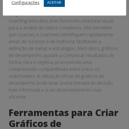
Configurações
ACEITAR
Os gráficos de desempenho são fundamentais no
coaching executivo, pois fornecem uma base visual
para a análise de dados complexos. Eles permitem
que coaches e coachees identifiquem rapidamente
áreas de sucesso e de melhoria, facilitando a
definição de metas e estratégias. Além disso, gráficos
de desempenho ajudam a comunicar resultados de
forma clara e objetiva, promovendo uma
compreensão compartilhada entre todos os
stakeholders. A utilização eficaz de gráficos de
desempenho pode levar a uma tomada de decisão
mais informada e a um desenvolvimento mais
eficiente.
Ferramentas para Criar
Gráficos de