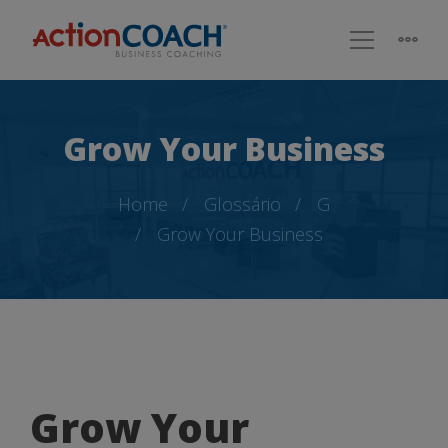
Grow Your Business
Home
Glossário
G
Grow Your Business
Grow
Grow Your