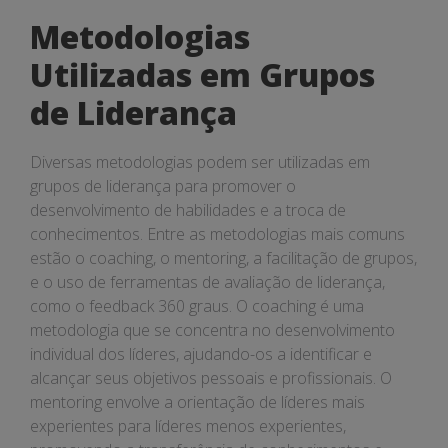
Metodologias
Utilizadas em Grupos
de Liderança
Diversas metodologias podem ser utilizadas em
grupos de liderança para promover o
desenvolvimento de habilidades e a troca de
conhecimentos. Entre as metodologias mais comuns
estão o coaching, o mentoring, a facilitação de grupos,
e o uso de ferramentas de avaliação de liderança,
como o feedback 360 graus. O coaching é uma
metodologia que se concentra no desenvolvimento
individual dos líderes, ajudando-os a identificar e
alcançar seus objetivos pessoais e profissionais. O
mentoring envolve a orientação de líderes mais
experientes para líderes menos experientes,