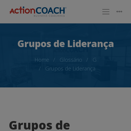
Grupos de Liderança
Home
Glossário
G
Grupos de Liderança
Grupos
Grupos de