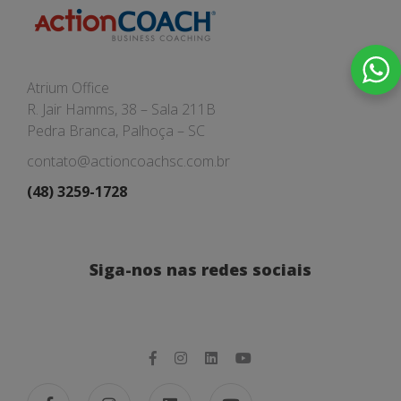
Atrium Office
R. Jair Hamms, 38 – Sala 211B
Pedra Branca, Palhoça – SC
contato@actioncoachsc.com.br
(48) 3259-1728
Siga-nos nas redes sociais