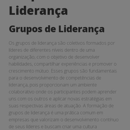
de
Liderança
Liderança
Grupos de Liderança
Os grupos de liderança são coletivos formados por
líderes de diferentes níveis dentro de uma
organização, com o objetivo de desenvolver
habilidades, compartilhar experiências e promover o
crescimento mútuo. Esses grupos são fundamentais
para o desenvolvimento de competências de
liderança, pois proporcionam um ambiente
colaborativo onde os participantes podem aprender
uns com os outros e aplicar novas estratégias em
suas respectivas áreas de atuação. A formação de
grupos de liderança é uma prática comum em
empresas que valorizam o desenvolvimento contínuo
de seus líderes e buscam criar uma cultura