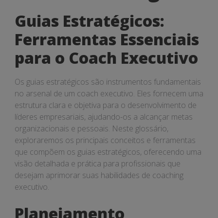
Estratégicos
Guias Estratégicos:
Ferramentas Essenciais
para o Coach Executivo
Os guias estratégicos são instrumentos fundamentais
no arsenal de um coach executivo. Eles fornecem uma
estrutura clara e objetiva para o desenvolvimento de
líderes empresariais, ajudando-os a alcançar metas
organizacionais e pessoais. Neste glossário,
exploraremos os principais conceitos e ferramentas
que compõem os guias estratégicos, oferecendo uma
visão detalhada e prática para profissionais que
desejam aprimorar suas habilidades de coaching
executivo.
Planejamento