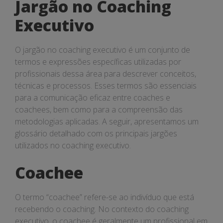
Jargão no Coaching
Executivo
O jargão no coaching executivo é um conjunto de
termos e expressões específicas utilizadas por
profissionais dessa área para descrever conceitos,
técnicas e processos. Esses termos são essenciais
para a comunicação eficaz entre coaches e
coachees, bem como para a compreensão das
metodologias aplicadas. A seguir, apresentamos um
glossário detalhado com os principais jargões
utilizados no coaching executivo.
Coachee
O termo “coachee” refere-se ao indivíduo que está
recebendo o coaching. No contexto do coaching
executivo, o coachee é geralmente um profissional em