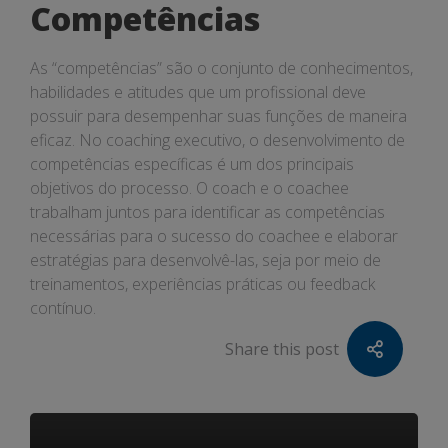
Competências
As “competências” são o conjunto de conhecimentos,
habilidades e atitudes que um profissional deve
possuir para desempenhar suas funções de maneira
eficaz. No coaching executivo, o desenvolvimento de
competências específicas é um dos principais
objetivos do processo. O coach e o coachee
trabalham juntos para identificar as competências
necessárias para o sucesso do coachee e elaborar
estratégias para desenvolvê-las, seja por meio de
treinamentos, experiências práticas ou feedback
contínuo.
Share this post