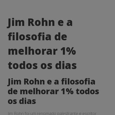
Jim
Jim Rohn e a
Rohn
filosofia de
e
a
melhorar 1%
filosofia
todos os dias
de
melhorar
Jim Rohn e a filosofia
1%
de melhorar 1% todos
todos
os dias
os
Jim Rohn foi um renomado palestrante e escritor