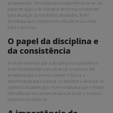
estabelecidos. Ele enfatizava a importância de ter um
plano de ação e de trabalhar de forma consistente
para alcançar os resultados desejados. Rohn
acreditava que o tempo bem utilizado era a chave
para o sucesso.
O papel da disciplina e
da consistência
Jim Rohn defendia que a disciplina e a consistência
eram fundamentais para alcançar o sucesso. Ele
acreditava que é preciso manter o foco e a
determinação para superar os desafios e alcançar os
objetivos estabelecidos. Rohn enfatizava que o tempo
bem utilizado era essencial para alcançar o sucesso
pessoal e profissional.