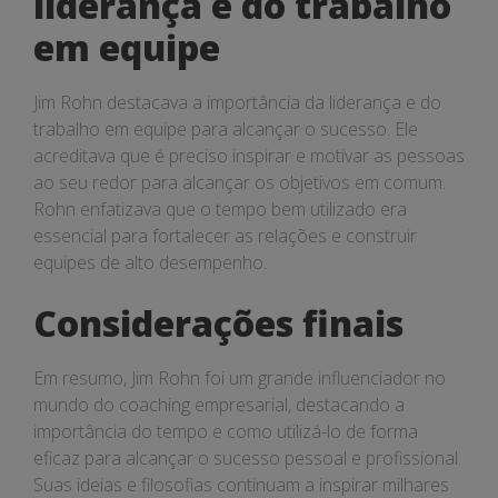
liderança e do trabalho
em equipe
Jim Rohn destacava a importância da liderança e do
trabalho em equipe para alcançar o sucesso. Ele
acreditava que é preciso inspirar e motivar as pessoas
ao seu redor para alcançar os objetivos em comum.
Rohn enfatizava que o tempo bem utilizado era
essencial para fortalecer as relações e construir
equipes de alto desempenho.
Considerações finais
Em resumo, Jim Rohn foi um grande influenciador no
mundo do coaching empresarial, destacando a
importância do tempo e como utilizá-lo de forma
eficaz para alcançar o sucesso pessoal e profissional.
Suas ideias e filosofias continuam a inspirar milhares