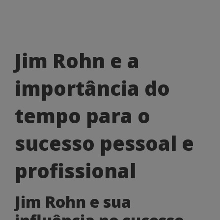
Jim
Jim Rohn e a
Rohn
importância do
e
a
tempo para o
importância
sucesso pessoal e
do
tempo
profissional
para
Jim Rohn e sua
o