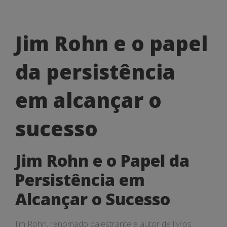
Jim
Jim Rohn e o papel
Rohn
da persistência
e
o
em alcançar o
papel
sucesso
da
persistência
Jim Rohn e o Papel da
em
Persistência em
alcançar
Alcançar o Sucesso
o
Jim Rohn, renomado palestrante e autor de livros