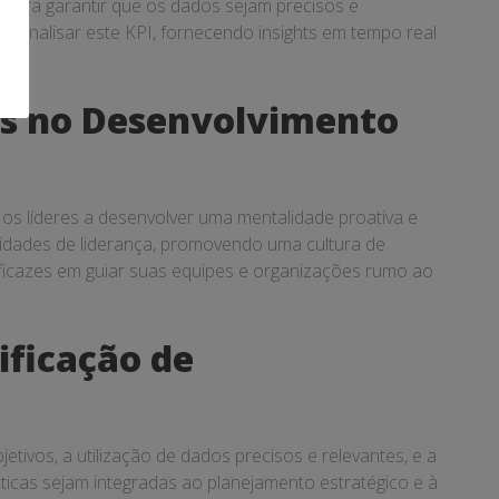
 para garantir que os dados sejam precisos e
e analisar este KPI, fornecendo insights em tempo real
es no Desenvolvimento
 os líderes a desenvolver uma mentalidade proativa e
ilidades de liderança, promovendo uma cultura de
eficazes em guiar suas equipes e organizações rumo ao
ificação de
etivos, a utilização de dados precisos e relevantes, e a
ticas sejam integradas ao planejamento estratégico e à