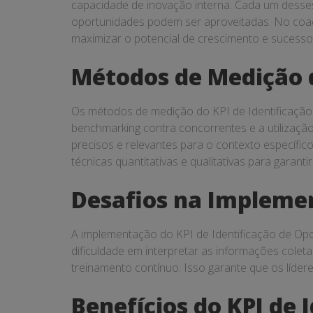
capacidade de inovação interna. Cada um dess
oportunidades podem ser aproveitadas. No coac
maximizar o potencial de crescimento e sucesso
Métodos de Medição d
Os métodos de medição do KPI de Identificação 
benchmarking contra concorrentes e a utilizaçã
precisos e relevantes para o contexto específic
técnicas quantitativas e qualitativas para garant
Desafios na Implemen
A implementação do KPI de Identificação de Opor
dificuldade em interpretar as informações colet
treinamento contínuo. Isso garante que os líde
Benefícios do KPI de