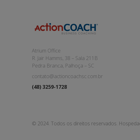
Atrium Office
R. Jair Hamms, 38 – Sala 211B
Pedra Branca, Palhoça – SC
contato@actioncoachsc.com.br
(48) 3259-1728
© 2024. Todos os direitos reservados. Hosped