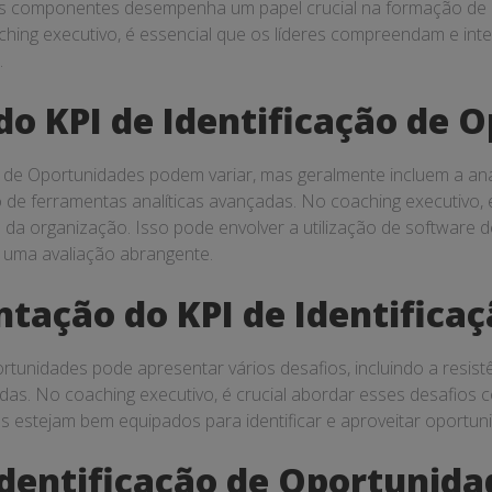
es componentes desempenha um papel crucial na formação de u
hing executivo, é essencial que os líderes compreendam e int
.
o KPI de Identificação de 
de Oportunidades podem variar, mas geralmente incluem a anál
o de ferramentas analíticas avançadas. No coaching executivo
o da organização. Isso pode envolver a utilização de software
ir uma avaliação abrangente.
tação do KPI de Identifica
tunidades pode apresentar vários desafios, incluindo a resist
adas. No coaching executivo, é crucial abordar esses desafios
res estejam bem equipados para identificar e aproveitar oport
 Identificação de Oportunida