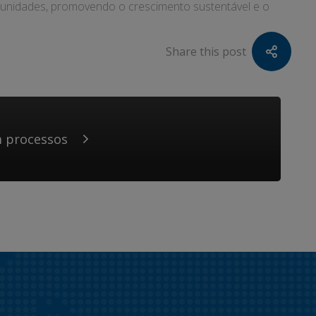
ortunidades, promovendo o crescimento sustentável e o
Share this post
m processos