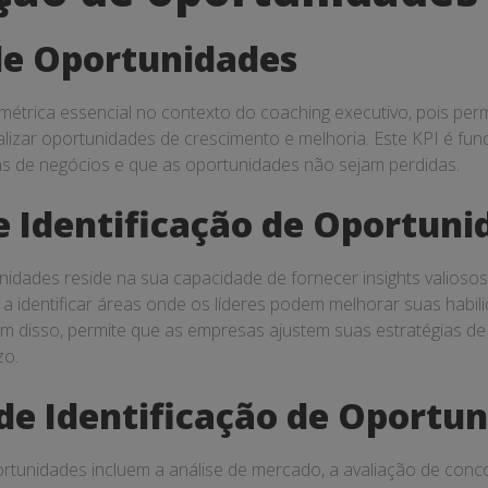
 de Oportunidades
métrica essencial no contexto do coaching executivo, pois per
lizar oportunidades de crescimento e melhoria. Este KPI é fun
s de negócios e que as oportunidades não sejam perdidas.
e Identificação de Oportuni
nidades reside na sua capacidade de fornecer insights valiosos
 a identificar áreas onde os líderes podem melhorar suas habi
m disso, permite que as empresas ajustem suas estratégias de
zo.
e Identificação de Oportu
tunidades incluem a análise de mercado, a avaliação de concor