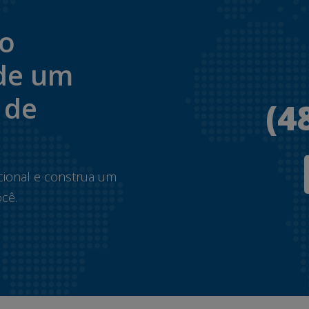
to
de um
 de
(4
.
cional e construa um
cê.