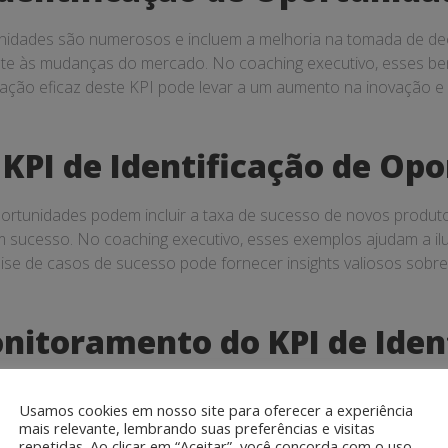
unidades são numerosos e incluem a melhoria na tomada de dec
te às mudanças do mercado. No coaching executivo, esses ben
lização eficaz deste KPI pode levar a um aumento na inovação e
 KPI de Identificação de Op
portunidades podem incluir a taxa de sucesso de novos produt
 sucesso. No coaching executivo, esses exemplos ajudam a ilu
lise de casos de sucesso pode fornecer insights valiosos sobre
itoramento do KPI de Ident
Usamos cookies em nosso site para oferecer a experiência
monitoramento do KPI de Identificação de Oportunidades, inclu
mais relevante, lembrando suas preferências e visitas
repetidas. Ao clicar em “Aceitar”, você concorda com o uso