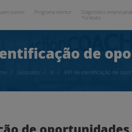
uem somos
Programa mentor
Diagnóstico empresarial
*Gratuito
dentificação de op
me
Glossário
K
KPI de identificação de opo
ação de oportunidades