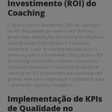
Investimento (ROI) do
Coaching
O retorno sobre o investimento (ROI) do coaching é
um KPI de qualidade que avalia o valor financeiro
gerado pelas intervenções de coaching em relação ao
custo do serviço. Este indicador é crucial para
demonstrar o valor do coaching executivo para os
clientes e justificar o investimento. Para calcular o ROI
do coaching, é necessário comparar os benefícios
financeiros obtidos com o custo total do serviço de
coaching. Um ROI positivo indica que o coaching está
gerando valor para a organização e contribuindo para
o alcance dos objetivos estratégicos.
Implementação de KPIs
de Qualidade no