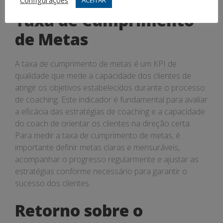
Configurações
Taxa de Cumprimento
de Metas
A taxa de cumprimento de metas é um KPI de
qualidade que mede a capacidade dos clientes de
atingir os objetivos estabelecidos durante o processo
de coaching. Este indicador é fundamental para avaliar
a eficácia das estratégias de coaching e a capacidade
do coach de orientar os clientes na direção certa.
Para medir a taxa de cumprimento de metas, é
importante definir metas claras e mensuráveis,
acompanhar o progresso regularmente e ajustar as
estratégias conforme necessário para garantir o
sucesso dos clientes.
Retorno sobre o