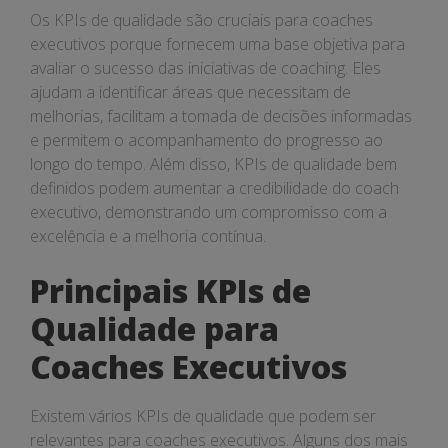
Os KPIs de qualidade são cruciais para coaches
executivos porque fornecem uma base objetiva para
avaliar o sucesso das iniciativas de coaching. Eles
ajudam a identificar áreas que necessitam de
melhorias, facilitam a tomada de decisões informadas
e permitem o acompanhamento do progresso ao
longo do tempo. Além disso, KPIs de qualidade bem
definidos podem aumentar a credibilidade do coach
executivo, demonstrando um compromisso com a
excelência e a melhoria contínua.
Principais KPIs de
Qualidade para
Coaches Executivos
Existem vários KPIs de qualidade que podem ser
relevantes para coaches executivos. Alguns dos mais