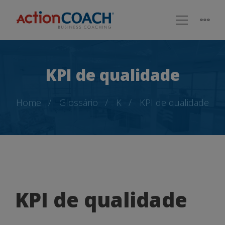
KPI de qualidade
Home
Glossário
K
KPI de qualidade
KPI
KPI de qualidade
de