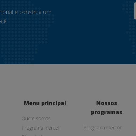
cional e construa um
cê.
Menu principal
Nossos
programas
Quem somos
Programa mentor
Programa mentor