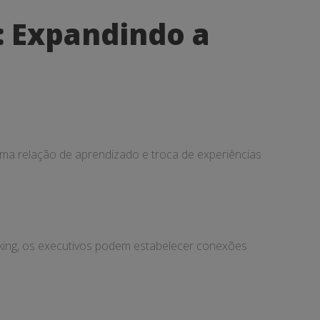
: Expandindo a
uma relação de aprendizado e troca de experiências
king, os executivos podem estabelecer conexões