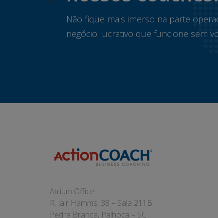
Não fique mais imerso na parte opera
negócio lucrativo que funcione sem vo
Atrium Office
R. Jair Hamms, 38 – Sala 211B
Pedra Branca, Palhoça – SC