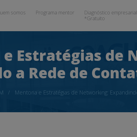
uem somos
Programa mentor
Diagnóstico empresarial
*Gratuito
 e Estratégias de 
o a Rede de Cont
M
Mentoria e Estratégias de Networking: Expandi