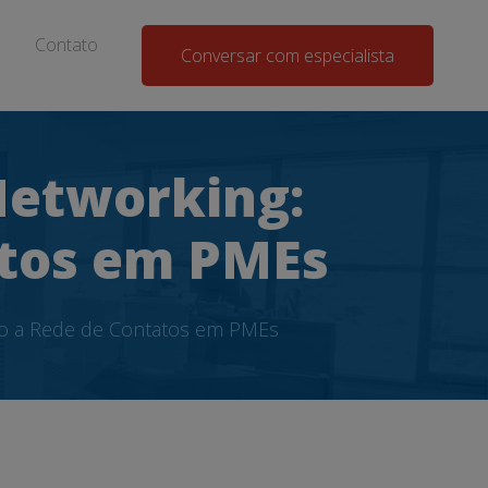
Contato
Conversar com especialista
Networking:
atos em PMEs
ndo a Rede de Contatos em PMEs