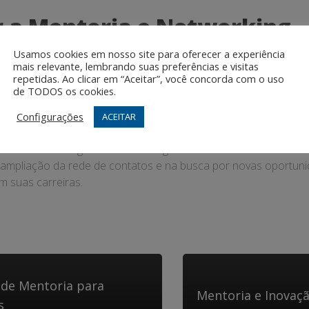
r a Mentoria e Networking
Usamos cookies em nosso site para oferecer a experiência
working em PMEs, é importante manter uma postura aberta e re
mais relevante, lembrando suas preferências e visitas
uscar constantemente novas oportunidades de crescimento e 
repetidas. Ao clicar em “Aceitar”, você concorda com o uso
de TODOS os cookies.
Configurações
ACEITAR
toria e estratégias de networking são ferramentas essenciais
a ampliação da rede de contatos e na busca por novas oportuni
 suas carreiras.
de Mentoria para
Mentoria e Inovaç
s