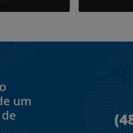
to
de um
 de
(4
.