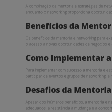
PMEs
A combinação da mentoria e estratégias de netw
enquanto o networking proporciona oportunidad
Benefícios da Mentor
Os benefícios da mentoria e networking para ex
o acesso a novas oportunidades de negócios e a
Como Implementar a
Para implementar com sucesso a mentoria e estra
participar de eventos e grupos de networking, 
Desafios da Mentori
Apesar dos inúmeros benefícios, a mentoria e 
adequados, a resistência à mudança e a concor