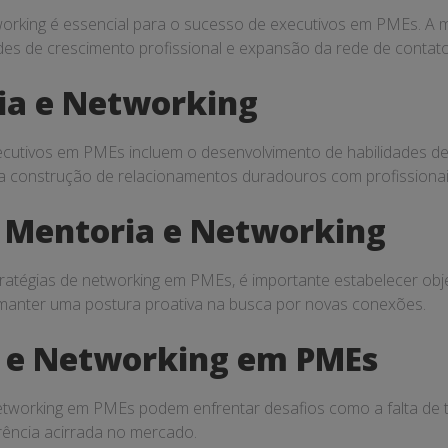
orking é essencial para o sucesso de executivos em PMEs. A me
es de crescimento profissional e expansão da rede de contato
ia e Networking
ecutivos em PMEs incluem o desenvolvimento de habilidades d
 construção de relacionamentos duradouros com profissionais
 Mentoria e Networking
tégias de networking em PMEs, é importante estabelecer objeti
e manter uma postura proativa na busca por novas conexões.
a e Networking em PMEs
networking em PMEs podem enfrentar desafios como a falta de 
rência acirrada no mercado.