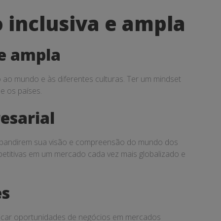
 inclusiva e ampla
 e ampla
 ao mundo e às diferentes culturas. Ter um mindset
e os países.
esarial
a expandirem sua visão e compreensão do mundo dos
petitivas em um mercado cada vez mais globalizado e
es
ificar oportunidades de negócios em mercados