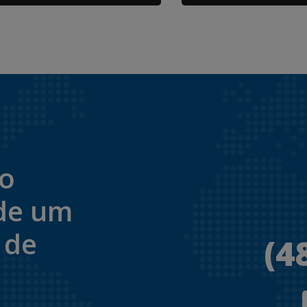
to
de um
 de
(4
.