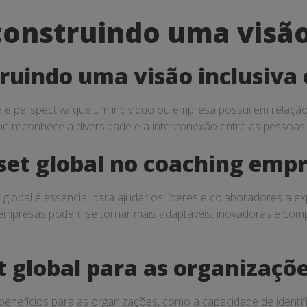
construindo uma visão
truindo uma visão inclusiva
e e perspectiva que um indivíduo ou empresa possui em relação
, que reconhece a diversidade e a interconexão entre as pessoas 
et global no coaching empr
 global é essencial para ajudar os líderes e colaboradores 
 empresas podem se tornar mais adaptáveis, inovadoras e com
t global para as organizaçõ
 benefícios para as organizações, como a capacidade de ident