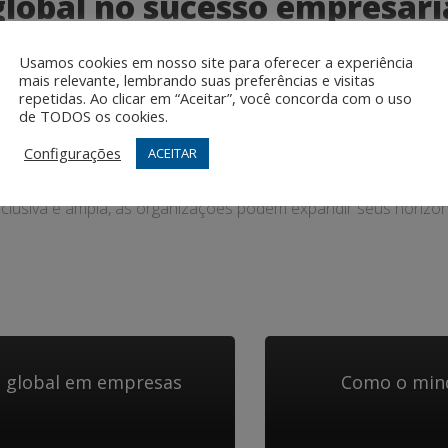
lobal no sucesso empresari
tivo no sucesso empresarial, pois permite que as empresas se
Usamos cookies em nosso site para oferecer a experiência
 construam relacionamentos sólidos com clientes e parceiros i
mais relevante, lembrando suas preferências e visitas
repetidas. Ao clicar em “Aceitar”, você concorda com o uso
de TODOS os cookies.
Configurações
ACEITAR
obalizado, desenvolver um mindset global é essencial para as
nclusiva e ampla, as organizações podem expandir seus horizont
t global em empresas
Como o mind