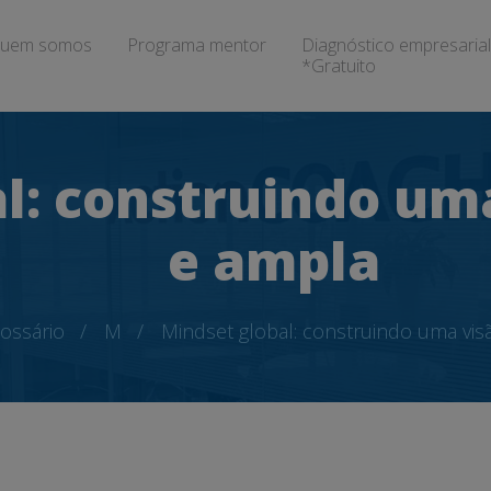
uem somos
Programa mentor
Diagnóstico empresarial
*Gratuito
l: construindo uma
e ampla
ossário
M
Mindset global: construindo uma visã