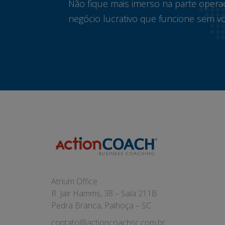
Não fique mais imerso na parte opera
negócio lucrativo que funcione sem vo
Atrium Office
R. Jair Hamms, 38 – Sala 211B
Pedra Branca, Palhoça – SC
contato@actioncoachsc.com.br