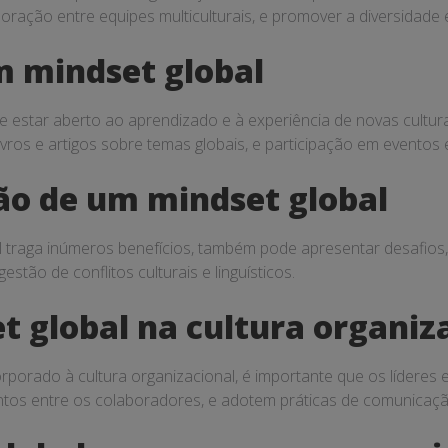
oração entre equipes multiculturais, e promover a diversidade 
 mindset global
e estar aberto ao aprendizado e à experiência de novas culturas
 livros e artigos sobre temas globais, e participação em eventos
ão de um mindset global
 traga inúmeros benefícios, também pode apresentar desafios,
stão de conflitos culturais e linguísticos.
t global na cultura organiz
orporado à cultura organizacional, é importante que os líderes
ntos entre os colaboradores, e adotem práticas de comunicação