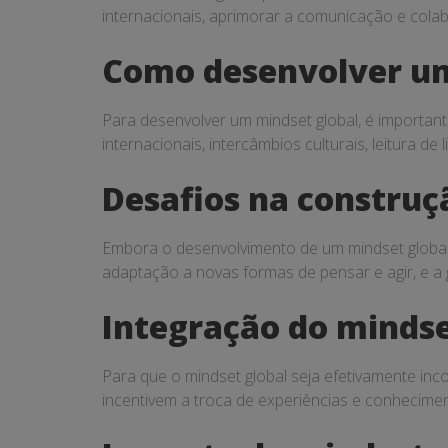
internacionais, aprimorar a comunicação e colab
Como desenvolver um
Para desenvolver um mindset global, é important
internacionais, intercâmbios culturais, leitura de
Desafios na construç
Embora o desenvolvimento de um mindset global
adaptação a novas formas de pensar e agir, e a ge
Integração do mindse
Para que o mindset global seja efetivamente inc
incentivem a troca de experiências e conhecime