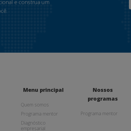
cional e construa um
cê.
Menu principal
Nossos
programas
Quem somos
Programa mentor
Programa mentor
Diagnóstico
empresarial