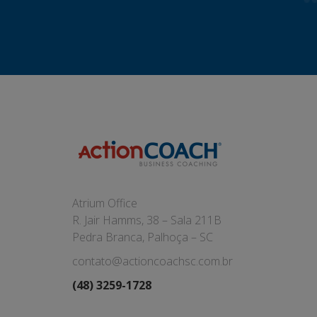
Atrium Office
R. Jair Hamms, 38 – Sala 211B
Pedra Branca, Palhoça – SC
contato@actioncoachsc.com.br
(48) 3259-1728