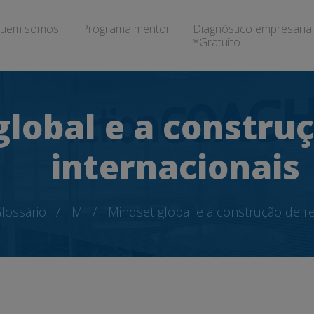
uem somos
Programa mentor
Diagnóstico empresarial
*Gratuito
lobal e a constru
internacionais
lossário
M
Mindset global e a construção de re