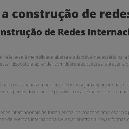
 a construção de rede
onstrução de Redes Internac
” refere-se à mentalidade aberta e adaptável necessária para
ca estar disposto a aprender com diferentes culturas, abraçar 
al para os coaches empresariais que desejam expandir sua atua
entes partes do mundo, é possível trocar experiências, compar
redes internacionais de forma eficaz, os coaches empresariais
par de eventos internacionais e estar abertos a novas formas d