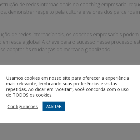
nstrução de redes internacionais no coaching empresarial requ
idos, demonstrar respeito pela cultura e valores dos parceiros 
rução de redes internacionais, os coaches empresariais podem e
ão em escala global. A chave para o sucesso nesse processo e
 se adaptar às mudanças do mercado globalizado.
Usamos cookies em nosso site para oferecer a experiência
mais relevante, lembrando suas preferências e visitas
repetidas. Ao clicar em “Aceitar”, você concorda com o uso
de TODOS os cookies.
 línguas para um mindset
Como o m
Configurações
ACEITAR