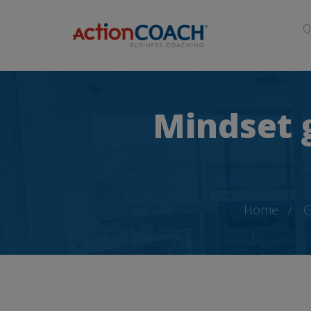
Q
Mindset g
Home
G