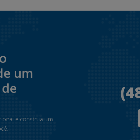
to
de um
 de
(4
.
cional e construa um
cê.