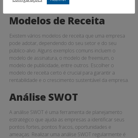
eficiência e eficácia operacional da empresa.
Modelos de Receita
Existem vários modelos de receita que uma empresa
pode adotar, dependendo do seu setor e do seu
público-alvo. Alguns exemplos comuns incluem o
modelo de assinatura, o modelo de freemium, o
modelo de publicidade, entre outros. Escolher o
modelo de receita certo é crucial para garantir a
rentabilidade e o crescimento sustentável da empresa.
Análise SWOT
A análise SWOT é uma ferramenta de planejamento
estratégico que ajuda as empresas a identificar seus
pontos fortes, pontos fracos, oportunidades e
ameaças. Realizar uma análise SWOT regularmente é