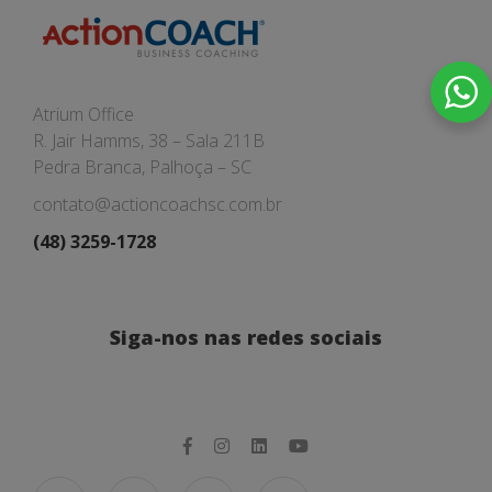
Atrium Office
R. Jair Hamms, 38 – Sala 211B
Pedra Branca, Palhoça – SC
contato@actioncoachsc.com.br
(48) 3259-1728
Siga-nos nas redes sociais