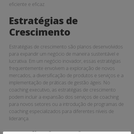
eficiente e eficaz.
Estratégias de
Crescimento
Estratégias de crescimento são planos desenvolvidos
para expandir um negócio de maneira sustentável e
lucrativa. Em um negócio inovador, essas estratégias
frequentemente envolvem a exploração de novos
mercados, a diversificação de produtos e serviços e a
implementação de práticas de gestão ágeis. No
coaching executivo, as estratégias de crescimento
podem incluir a expansão dos serviços de coaching
para novos setores ou a introdução de programas de
coaching especializados para diferentes níveis de
liderança.