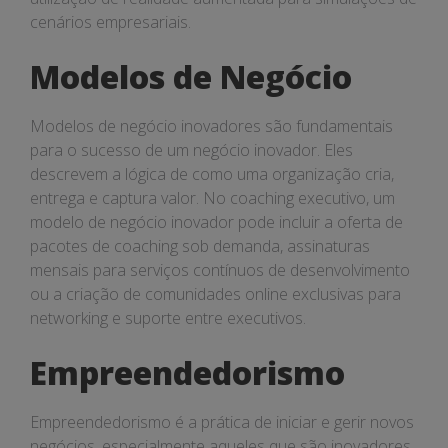
cenários empresariais.
Modelos de Negócio
Modelos de negócio inovadores são fundamentais
para o sucesso de um negócio inovador. Eles
descrevem a lógica de como uma organização cria,
entrega e captura valor. No coaching executivo, um
modelo de negócio inovador pode incluir a oferta de
pacotes de coaching sob demanda, assinaturas
mensais para serviços contínuos de desenvolvimento
ou a criação de comunidades online exclusivas para
networking e suporte entre executivos.
Empreendedorismo
Empreendedorismo é a prática de iniciar e gerir novos
negócios, especialmente aqueles que são inovadores