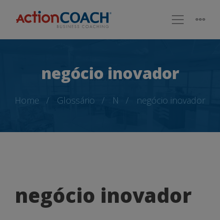
negócio inovador
Home
Glossário
N
negócio inovador
negócio
negócio inovador
inovador