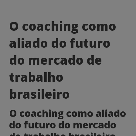
O
O coaching como
coaching
aliado do futuro
como
aliado
do mercado de
do
trabalho
futuro
do
brasileiro
mercado
O coaching como aliado
de
do futuro do mercado
trabalho