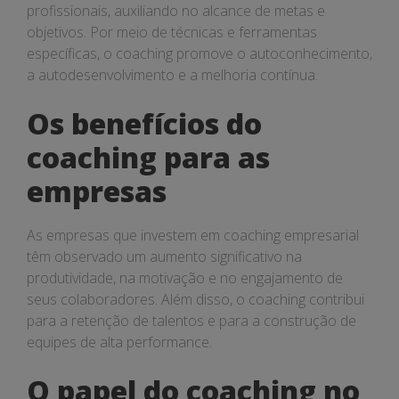
profissionais, auxiliando no alcance de metas e
objetivos. Por meio de técnicas e ferramentas
específicas, o coaching promove o autoconhecimento,
a autodesenvolvimento e a melhoria contínua.
Os benefícios do
coaching para as
empresas
As empresas que investem em coaching empresarial
têm observado um aumento significativo na
produtividade, na motivação e no engajamento de
seus colaboradores. Além disso, o coaching contribui
para a retenção de talentos e para a construção de
equipes de alta performance.
O papel do coaching no