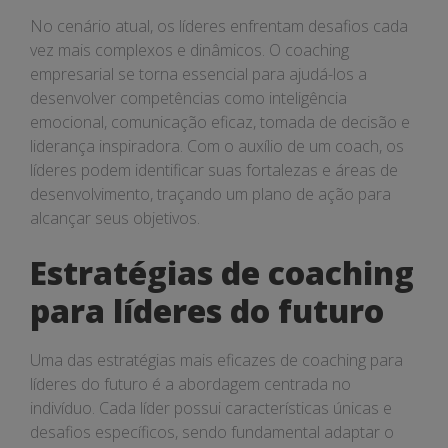
No cenário atual, os líderes enfrentam desafios cada
vez mais complexos e dinâmicos. O coaching
empresarial se torna essencial para ajudá-los a
desenvolver competências como inteligência
emocional, comunicação eficaz, tomada de decisão e
liderança inspiradora. Com o auxílio de um coach, os
líderes podem identificar suas fortalezas e áreas de
desenvolvimento, traçando um plano de ação para
alcançar seus objetivos.
Estratégias de coaching
para líderes do futuro
Uma das estratégias mais eficazes de coaching para
líderes do futuro é a abordagem centrada no
indivíduo. Cada líder possui características únicas e
desafios específicos, sendo fundamental adaptar o