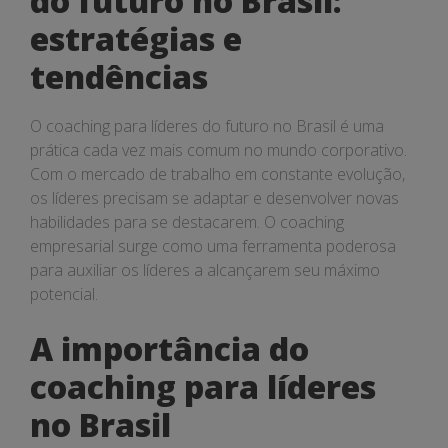
do futuro no Brasil:
e
estratégias e
tendências
tendências
O coaching para líderes do futuro no Brasil é uma
prática cada vez mais comum no mundo corporativo.
Com o mercado de trabalho em constante evolução,
os líderes precisam se adaptar e desenvolver novas
habilidades para se destacarem. O coaching
empresarial surge como uma ferramenta poderosa
para auxiliar os líderes a alcançarem seu máximo
potencial.
A importância do
coaching para líderes
no Brasil