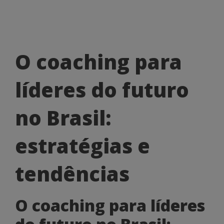
O
O coaching para
coaching
líderes do futuro
para
líderes
no Brasil:
do
estratégias e
futuro
no
tendências
Brasil:
O coaching para líderes
estratégias