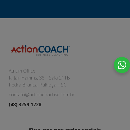
Atrium Office
R. Jair Hamms, 38 – Sala 211B
Pedra Branca, Palhoça – SC
contato@actioncoachsc.com.br
(48) 3259-1728
Siga-nos nas redes sociais