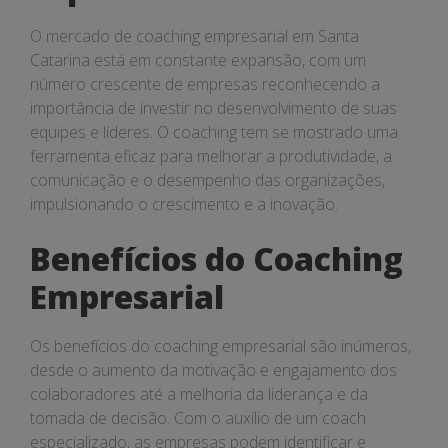
O mercado de coaching empresarial em Santa
Catarina está em constante expansão, com um
número crescente de empresas reconhecendo a
importância de investir no desenvolvimento de suas
equipes e líderes. O coaching tem se mostrado uma
ferramenta eficaz para melhorar a produtividade, a
comunicação e o desempenho das organizações,
impulsionando o crescimento e a inovação.
Benefícios do Coaching
Empresarial
Os benefícios do coaching empresarial são inúmeros,
desde o aumento da motivação e engajamento dos
colaboradores até a melhoria da liderança e da
tomada de decisão. Com o auxílio de um coach
especializado, as empresas podem identificar e