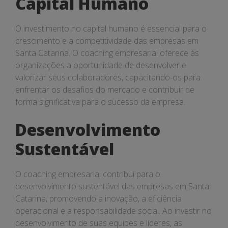
Capital Humano
O investimento no capital humano é essencial para o
crescimento e a competitividade das empresas em
Santa Catarina. O coaching empresarial oferece às
organizações a oportunidade de desenvolver e
valorizar seus colaboradores, capacitando-os para
enfrentar os desafios do mercado e contribuir de
forma significativa para o sucesso da empresa.
Desenvolvimento
Sustentável
O coaching empresarial contribui para o
desenvolvimento sustentável das empresas em Santa
Catarina, promovendo a inovação, a eficiência
operacional e a responsabilidade social. Ao investir no
desenvolvimento de suas equipes e líderes, as