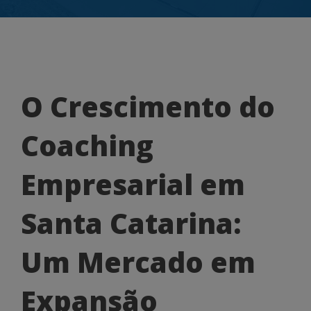
O
O Crescimento do
Crescimento
Coaching
do
Coaching
Empresarial em
Empresarial
Santa Catarina:
em
Santa
Um Mercado em
Catarina:
Expansão
Um