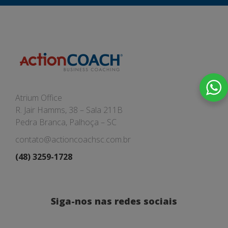
Atrium Office
R. Jair Hamms, 38 – Sala 211B
Pedra Branca, Palhoça – SC
contato@actioncoachsc.com.br
(48) 3259-1728
Siga-nos nas redes sociais