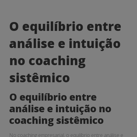
O
O equilíbrio entre
equilíbrio
análise e intuição
entre
análise
no coaching
e
sistêmico
intuição
no
O equilíbrio entre
coaching
análise e intuição no
sistêmico
coaching sistêmico
No coaching empresarial, o equilíbrio entre análise e