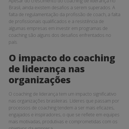
Apesar do crescimento do coaching de liderança no
Brasil, ainda existem desafios a serem superados. A
falta de regulamentação da profissão de coach, a falta
de profissionais qualificados e a resistência de
algumas empresas em investir em programas de
coaching são alguns dos desafios enfrentados no
país.
O impacto do coaching
de liderança nas
organizações
O coaching de liderança tem um impacto significativo
nas organizações brasileiras. Líderes que passam por
processos de coaching tendem a ser mais eficazes,
engajados e inspiradores, o que se reflete em equipes
mais motivadas, produtivas e comprometidas com os
objetivos da empresa.