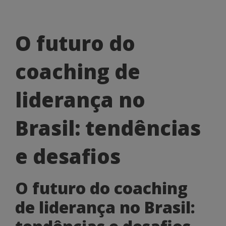
O
O futuro do
futuro
coaching de
do
coaching
liderança no
de
Brasil: tendências
liderança
no
e desafios
Brasil:
O futuro do coaching
tendências
de liderança no Brasil:
e