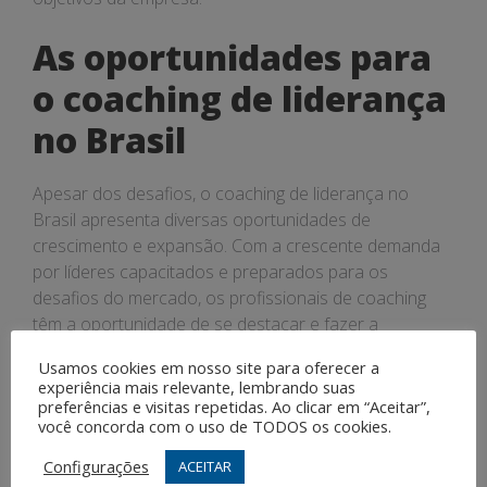
As oportunidades para
o coaching de liderança
no Brasil
Apesar dos desafios, o coaching de liderança no
Brasil apresenta diversas oportunidades de
crescimento e expansão. Com a crescente demanda
por líderes capacitados e preparados para os
desafios do mercado, os profissionais de coaching
têm a oportunidade de se destacar e fazer a
diferença nas organizações.
Usamos cookies em nosso site para oferecer a
experiência mais relevante, lembrando suas
As inovações no
preferências e visitas repetidas. Ao clicar em “Aceitar”,
você concorda com o uso de TODOS os cookies.
coaching de liderança
Configurações
ACEITAR