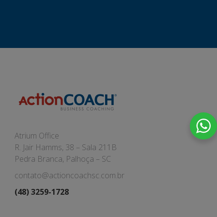
Atrium Office
R. Jair Hamms, 38 – Sala 211B
Pedra Branca, Palhoça – SC
contato@actioncoachsc.com.br
(48) 3259-1728