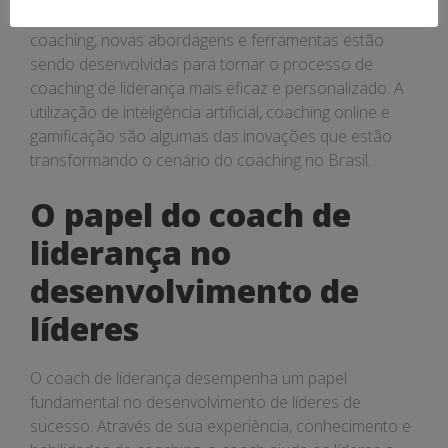
Com o avanço da tecnologia e das metodologias de
coaching, novas abordagens e ferramentas estão
sendo desenvolvidas para tornar o processo de
coaching de liderança mais eficaz e personalizado. A
utilização de inteligência artificial, coaching online e
gamificação são algumas das inovações que estão
transformando o cenário do coaching no Brasil.
O papel do coach de
liderança no
desenvolvimento de
líderes
O coach de liderança desempenha um papel
fundamental no desenvolvimento de líderes de
sucesso. Através de sua experiência, conhecimento e