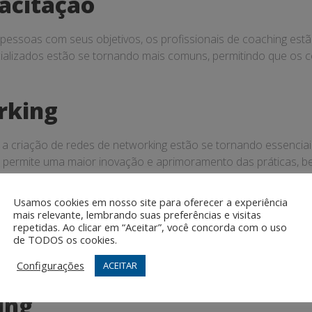
acitação
ssoas com seus objetivos, os profissionais de coaching estã
cializados estão se tornando mais comuns, permitindo que os
rking
 a criação de redes de networking estão se tornando essenciais
permite uma maior inovação e aprimoramento das práticas, bene
ças
Usamos cookies em nosso site para oferecer a experiência
mais relevante, lembrando suas preferências e visitas
repetidas. Ao clicar em “Aceitar”, você concorda com o uso
ciedade, os profissionais de coaching precisam estar prepar
de TODOS os cookies.
ipar as necessidades dos clientes é fundamental para o suces
Configurações
ACEITAR
ing