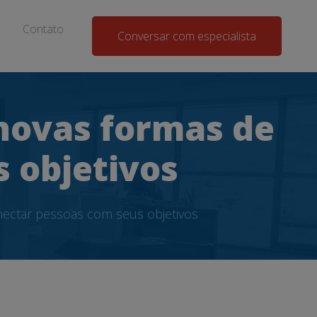
Contato
Conversar com especialista
 novas formas de
 objetivos
nectar pessoas com seus objetivos