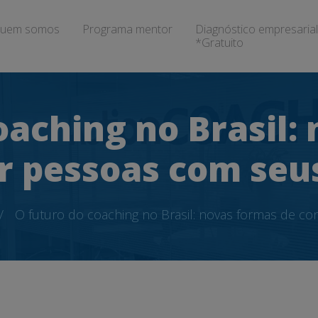
uem somos
Programa mentor
Diagnóstico empresarial
*Gratuito
oaching no Brasil:
r pessoas com seus
O futuro do coaching no Brasil: novas formas de co