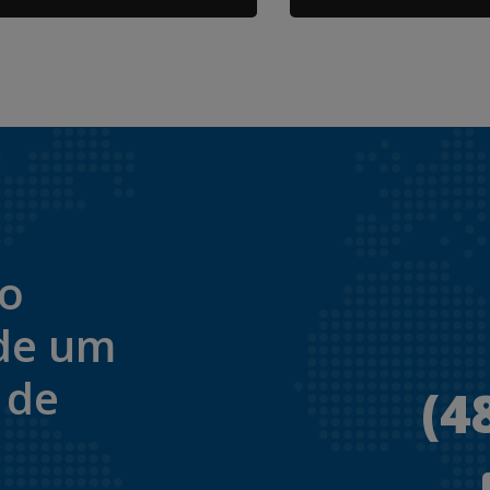
to
de um
 de
(4
.