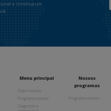
cional e construa um
cê.
Menu principal
Nossos
programas
Quem somos
Programa mentor
Programa mentor
Diagnóstico
empresarial