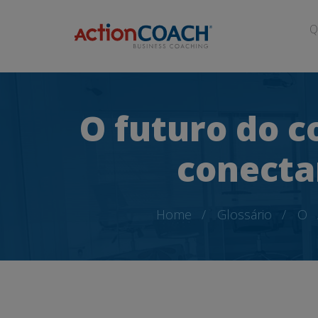
Q
O futuro do c
conecta
Home
Glossário
O