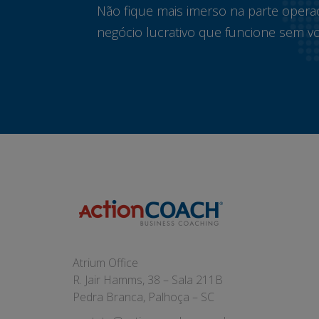
Não fique mais imerso na parte opera
negócio lucrativo que funcione sem vo
Atrium Office
R. Jair Hamms, 38 – Sala 211B
Pedra Branca, Palhoça – SC